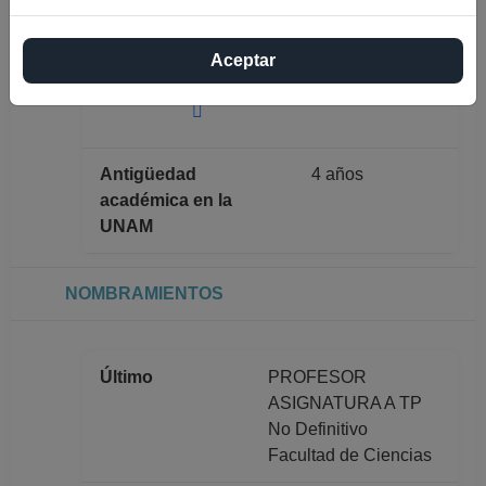
Máximo nivel de
LICENCIATURA
Aceptar
estudios
Antigüedad
4 años
académica en la
UNAM
NOMBRAMIENTOS
Último
PROFESOR
ASIGNATURA A TP
No Definitivo
Facultad de Ciencias