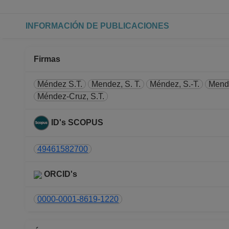
Desde 01-01-2009 hasta 28-
PROFESOR ASIGNATURA A TP
INFORMACIÓN DE PUBLICACIONES
Facultad de Ciencias
Desde 16-12-2008 hasta 31-
Firmas
Méndez S.T.
Mendez, S. T.
Méndez, S.-T.
Mende
Méndez-Cruz, S.T.
ID's SCOPUS
49461582700
ORCID's
0000-0001-8619-1220