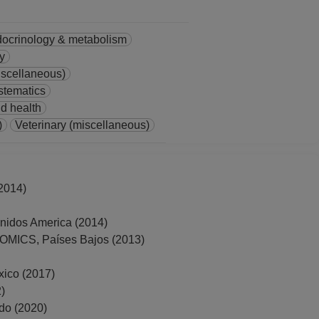
ocrinology & metabolism
y
iscellaneous)
stematics
ld health
)
Veterinary (miscellaneous)
2014)
os America (2014)
CS, Países Bajos (2013)
co (2017)
)
o (2020)