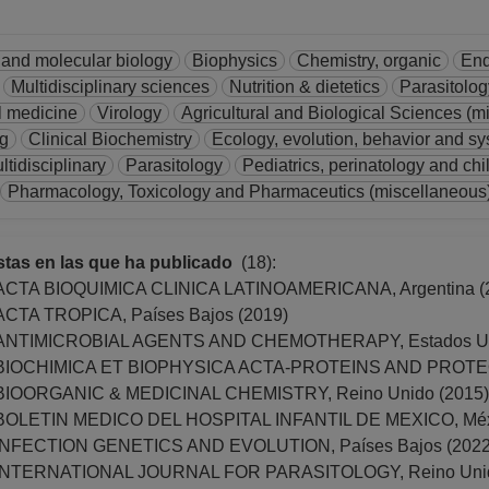
 and molecular biology
Biophysics
Chemistry, organic
End
Multidisciplinary sciences
Nutrition & dietetics
Parasitolog
l medicine
Virology
Agricultural and Biological Sciences (m
ng
Clinical Biochemistry
Ecology, evolution, behavior and sy
ltidisciplinary
Parasitology
Pediatrics, perinatology and chi
Pharmacology, Toxicology and Pharmaceutics (miscellaneous
stas en las que ha publicado
(18):
ACTA BIOQUIMICA CLINICA LATINOAMERICANA, Argentina (
ACTA TROPICA, Países Bajos (2019)
ANTIMICROBIAL AGENTS AND CHEMOTHERAPY, Estados Unid
BIOCHIMICA ET BIOPHYSICA ACTA-PROTEINS AND PROTEOMI
BIOORGANIC & MEDICINAL CHEMISTRY, Reino Unido (2015)
BOLETIN MEDICO DEL HOSPITAL INFANTIL DE MEXICO, Méxi
INFECTION GENETICS AND EVOLUTION, Países Bajos (2022
INTERNATIONAL JOURNAL FOR PARASITOLOGY, Reino Unid