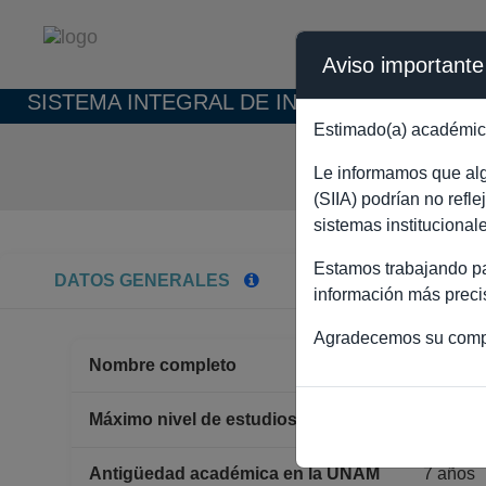
Aviso importante
SISTEMA INTEGRAL DE INFORMACIÓN ACAD
Estimado(a) académic
SA
Le informamos que algu
(SIIA) podrían no refl
sistemas institucional
Estamos trabajando par
DATOS GENERALES
información más preci
Agradecemos su comp
Nombre completo
SARA 
MAEST
Máximo nivel de estudios
Antigüedad académica en la UNAM
7 años