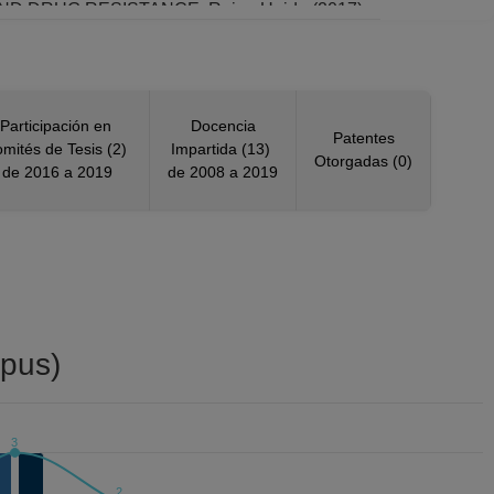
 DRUG RESISTANCE, Reino Unido (2017)
Participación en
Docencia
Patentes
mités de Tesis (2)
Impartida (13)
Otorgadas (0)
tados Unidos America (2011)
de 2016 a 2019
de 2008 a 2019
pus)
3
2