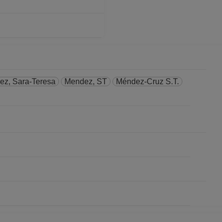
02-2009
 No Definitivo
12-2008
z, Sara-Teresa
Mendez, ST
Méndez-Cruz S.T.