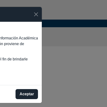
RUZ
e Información Académica
ión proviene de
 fin de brindarle
Aceptar