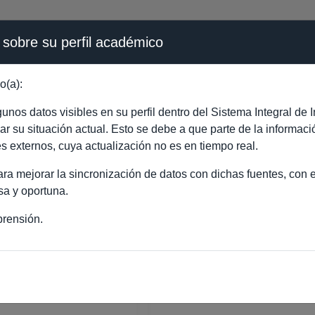
 sobre su perfil académico
ÉMICA - PÚBLICO
o(a):
RA TERESA MENDEZ C
nos datos visibles en su perfil dentro del Sistema Integral d
ejar su situación actual. Esto se debe a que parte de la informac
es externos, cuya actualización no es en tiempo real.
a mejorar la sincronización de datos con dichas fuentes, con el
sa y oportuna.
rensión.
TERESA MENDEZ CRUZ
RÍA