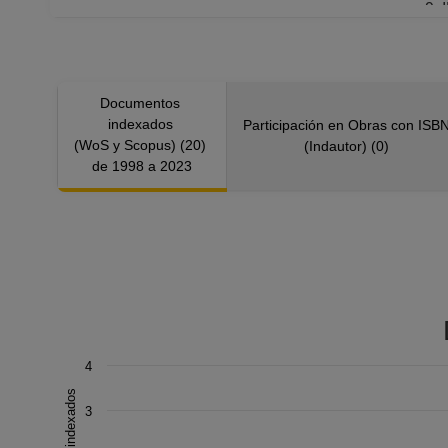
Documentos
indexados
Participación en Obras con ISB
(WoS y Scopus) (20)
(Indautor) (0)
de 1998 a 2023
Chart
4
Combination chart with 3 data series.
3
The chart has 1 X axis displaying Año.
The chart has 1 Y axis displaying Documentos indexados