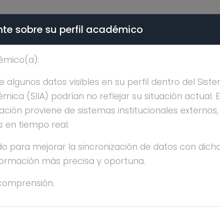
te sobre su perfil académico
ÉMICA - PÚBLICO
émico(a):
MONICA AMBRIZ TUTUT
algunos datos visibles en su perfil dentro del Siste
ica (SIIA) podrían no reflejar su situación actual. 
ación proviene de sistemas institucionales externos
s en tiempo real.
o para mejorar la sincronización de datos con dicha
nformación más precisa y oportuna.
NICA AMBRIZ TUTUTI
comprensión.
ESTRÍA