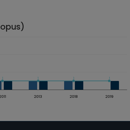
copus)
1
1
1
1
2011
2013
2018
2019