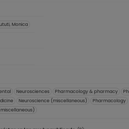
icial de registros en el SIIA) hasta 28-02-2008
tuti, Monica
ental
Neurosciences
Pharmacology & pharmacy
Ph
dicine
Neuroscience (miscellaneous)
Pharmacology
(miscellaneous)