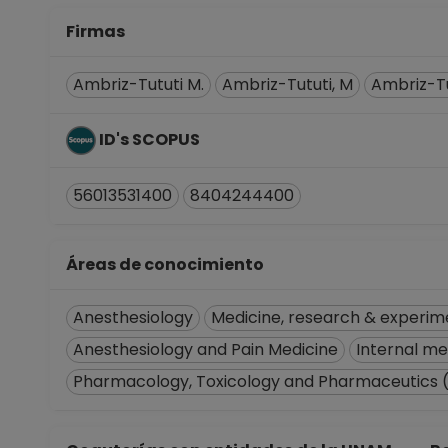
Facultad de Química
Desde 01-01-2008 (fecha in
Firmas
Ambriz-Tututi M.
Ambriz-Tututi, M
Ambriz-Tu
ID's SCOPUS
56013531400
8404244400
Áreas de conocimiento
Anesthesiology
Medicine, research & experim
Anesthesiology and Pain Medicine
Internal me
Pharmacology, Toxicology and Pharmaceutics 