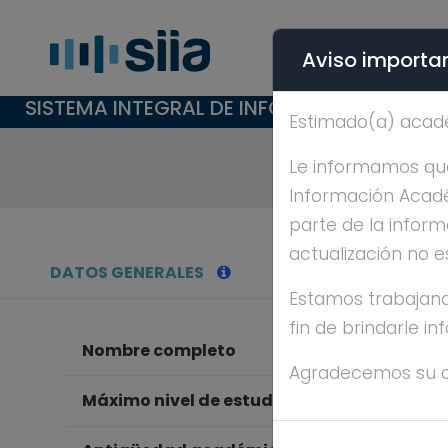
Aviso importan
SISTEMA INTEGRAL DE INFORMACIÓN ACAD
Estimado(a) acad
Le informamos que 
Información Académ
parte de la inform
actualización no e
DATOS GENERALES
Estamos trabajand
fin de brindarle i
Nombre completo
MO
Agradecemos su 
MA
Máximo nivel de estudios