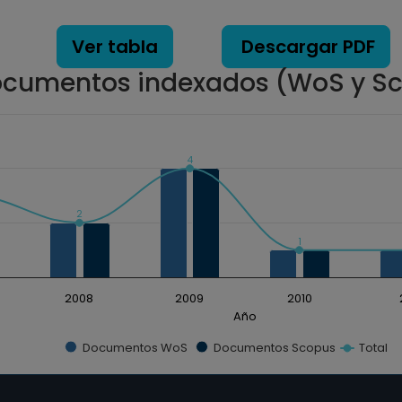
Ver tabla
Descargar PDF
cumentos indexados (WoS y S
4
xados. Data ranges from 0 to 4.
2
1
2008
2009
2010
Año
Documentos WoS
Documentos Scopus
Total