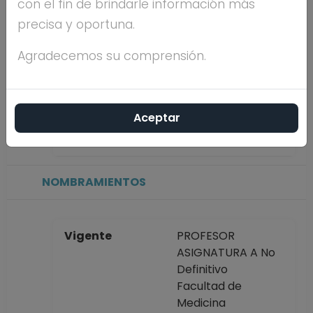
con el fin de brindarle información más
precisa y oportuna.
Máximo nivel de
LICENCIATURA
estudios
Agradecemos su comprensión.
Antigüedad
8 años
Aceptar
académica en la
UNAM
NOMBRAMIENTOS
Vigente
PROFESOR
ASIGNATURA A No
Definitivo
Facultad de
Medicina