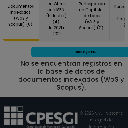
en Obras
Participación
Documentos
Partic
con ISBN
en Capítulos
indexados
e
(Indautor)
de libros
(WoS y
Proy
(4)
(WoS y
Scopus) (0)
(
de 2021 a
Scopus) (0)
2021
Descargar PDF
No se encuentran registros en
la base de datos de
documentos indexados (WoS y
Scopus).
© 2026 SIIA - Sistema
Integral de
Información