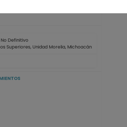
años
o Definitivo
ios Superiores, Unidad Morelia, Michoacán
o Definitivo
ios Superiores, Unidad Morelia, Michoacán
31-01-2025
IMIENTOS
No Definitivo
ios Superiores, Unidad Morelia, Michoacán
31-07-2024
No Definitivo
ios Superiores, Unidad Morelia, Michoacán
31-01-2024
No Definitivo