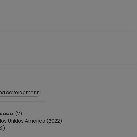
and development
licado
(2):
dos Unidos America (2022)
22)