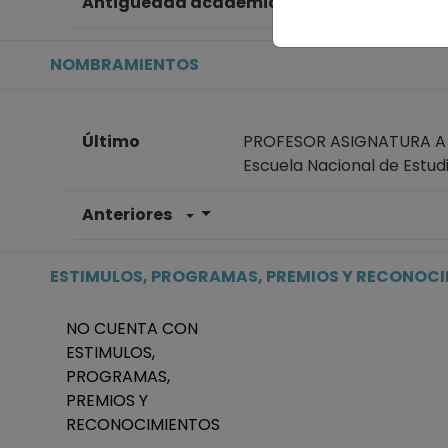
Antigüedad académica en la UNAM
5 
NOMBRAMIENTOS
Último
PROFESOR ASIGNATURA A N
Escuela Nacional de Estud
Anteriores
PROFESOR ASIGNATURA A N
Escuela Nacional de Estud
Desde 01-08-2024 hasta 
ESTIMULOS, PROGRAMAS, PREMIOS Y RECONOC
AYUDANTE PROFESOR A TP 
Escuela Nacional de Estud
NO CUENTA CON
Desde 16-03-2024 hasta 
ESTIMULOS,
AYUDANTE PROFESOR A TP 
PROGRAMAS,
Escuela Nacional de Estud
PREMIOS Y
Desde 01-08-2023 hasta 
RECONOCIMIENTOS
AYUDANTE PROFESOR A TP 