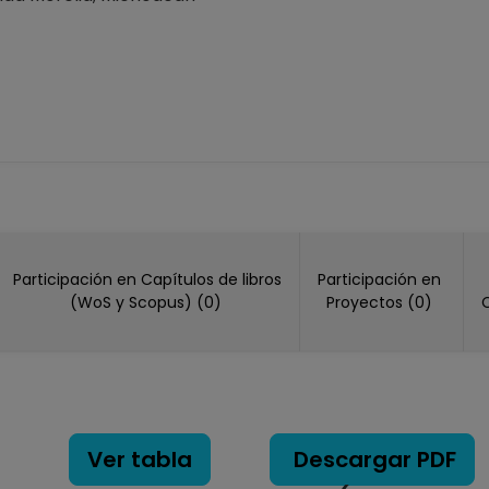
1-07-2019
No Definitivo
ios Superiores, Unidad Morelia, Michoacán
1-01-2019
Participación en Capítulos de libros
Participación en
(WoS y Scopus) (0)
Proyectos (0)
Ver tabla
Descargar PDF