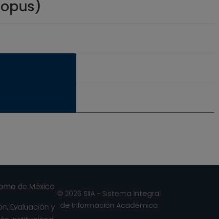
copus)
noma de México
© 2026 SIIA - Sistema Integral
de Información Académica
n, Evaluación y