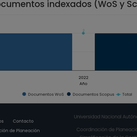
cumentos indexados (WoS y S
2
ados. Data ranges from 2 to 2.
2022
Año
Documentos WoS
Documentos Scopus
Total
Universidad Nacional Autó
os
Contacto
Coordinación de Planeació
ción de Planeación