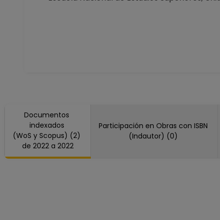
Desde 01-04-2019 hasta 3
AYUDANTE PROFESOR A TP 
Escuela Nacional de Estud
Desde 01-08-2018 hasta 3
Documentos
indexados
Participación en Obras con ISBN
(WoS y Scopus) (2)
(Indautor) (0)
de 2022 a 2022