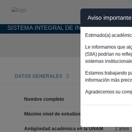
Aviso importante
SISTEMA INTEGRAL DE INFORMACIÓN ACAD
Estimado(a) académic
CAMIL
Le informamos que algu
(SIIA) podrían no refl
sistemas institucional
Estamos trabajando par
DATOS GENERALES
información más preci
Agradecemos su comp
Nombre completo
CAMIL
DOCT
Máximo nivel de estudios
Antigüedad académica en la UNAM
2 años