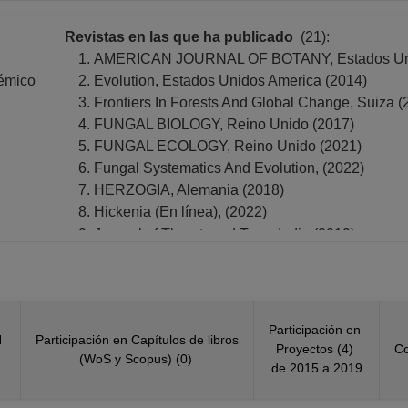
Revistas en las que ha publicado
(21):
AMERICAN JOURNAL OF BOTANY, Estados Uni
démico
Evolution, Estados Unidos America (2014)
Frontiers In Forests And Global Change, Suiza (
FUNGAL BIOLOGY, Reino Unido (2017)
FUNGAL ECOLOGY, Reino Unido (2021)
Fungal Systematics And Evolution, (2022)
HERZOGIA, Alemania (2018)
Hickenia (En línea), (2022)
Journal of Threatened Taxa, India (2019)
Lichenologist, Reino Unido (2012, 2016)
MICROBIAL ECOLOGY, Estados Unidos America
MOLECULAR PHYLOGENETICS AND EVOLUTION,
Muelleria, Australia (2023)
Participación en
N
Participación en Capítulos de libros
Mycologia, Estados Unidos America (2021)
Proyectos (4)
Co
(WoS y Scopus) (0)
NEW PHYTOLOGIST, Estados Unidos America (
de 2015 a 2019
NEW ZEALAND JOURNAL OF BOTANY, Nueva Z