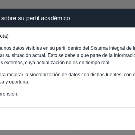
 sobre su perfil académico
ÉMICA - PÚBLICO
o(a):
LE THU YEN VALERIE 
nos datos visibles en su perfil dentro del Sistema Integral d
ejar su situación actual. Esto se debe a que parte de la informac
es externos, cuya actualización no es en tiempo real.
a mejorar la sincronización de datos con dichas fuentes, con el
sa y oportuna.
rensión.
LE THU YEN VALERIE TRUONG
ORADO