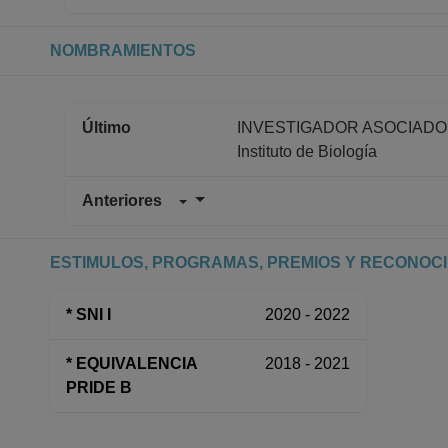
NOMBRAMIENTOS
Último
INVESTIGADOR ASOCIADO C 
Instituto de Biología
Anteriores
INVESTIGADOR ASOCIADO C 
Instituto de Biología
Desde 01-08-2019 hasta 28-
ESTIMULOS, PROGRAMAS, PREMIOS Y RECONOC
INVESTIGADOR ASOCIADO C 
Dirección General de Asunto
* SNI I
2020 - 2022
Desde 16-09-2018 hasta 31-
* EQUIVALENCIA
2018 - 2021
PRIDE B