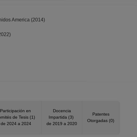
dos America (2014)
2022)
 (2022, 2024)
 Estados Unidos America (2017)
Participación en
Docencia
Patentes
mités de Tesis (1)
Impartida (3)
Otorgadas (0)
2019, 2020)
de 2024 a 2024
de 2019 a 2020
elanda (2019)