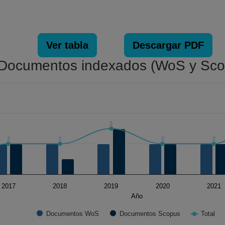
NUCLEIC ACIDS RESEARCH, Reino Unido (20
Persoonia, Países Bajos (2020, 2023)
PLANT AND SOIL, Países Bajos (2023)
Scientific Data, Reino Unido (2025)
Ver tabla
Descargar PDF
Taxon, Estados Unidos America (2018)
Documentos indexados (WoS y Sco
. Data ranges from 1 to 4.
3
2
2
2
2
2017
2018
2019
2020
2021
Año
Documentos WoS
Documentos Scopus
Total