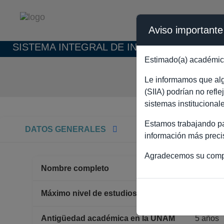
Aviso importante
SISTEMA INTEGRAL DE INFORMACIÓN ACAD
Estimado(a) académic
ARTU
Le informamos que algu
(SIIA) podrían no refl
sistemas institucional
Estamos trabajando par
DATOS GENERALES
información más preci
Agradecemos su comp
Nombre completo
ARTUR
DOCT
Máximo nivel de estudios
Antigüedad académica en la UNAM
5 años