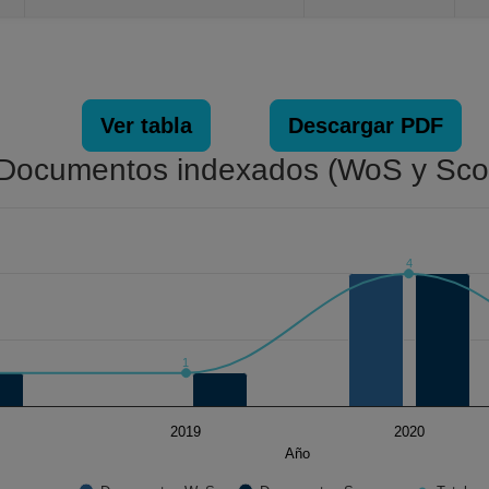
Ver tabla
Descargar PDF
Documentos indexados (WoS y Sco
4
. Data ranges from 0 to 4.
1
2019
2020
Año