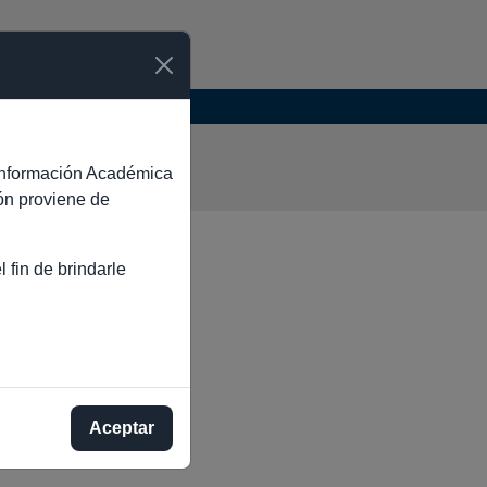
E OCA
e Información Académica
ión proviene de
 fin de brindarle
Aceptar