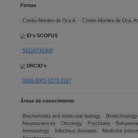
Desde 16-01-2019 hasta 31-
Firmas
AYUDANTE PROFESOR B TP 
Facultad de Estudios Superior
Contis-Montes de Oca A.
Contis-Montes de Oca, Ar
Desde 01-02-2020 hasta 28-
PROFESOR ASIGNATURA A TP
ID's SCOPUS
Facultad de Estudios Superior
Desde 01-01-2019 hasta 15-
56116733300
PROFESOR ASIGNATURA A TP
Facultad de Estudios Superior
ORCID's
Desde 01-10-2018 hasta 31-
0000-0001-5273-3167
Áreas de conocimiento
Biochemistry and molecular biology
Biotechnology
Neurosciences
Oncology
Psychiatry
Behaviora
Immunology
Infectious diseases
Medicine (misce