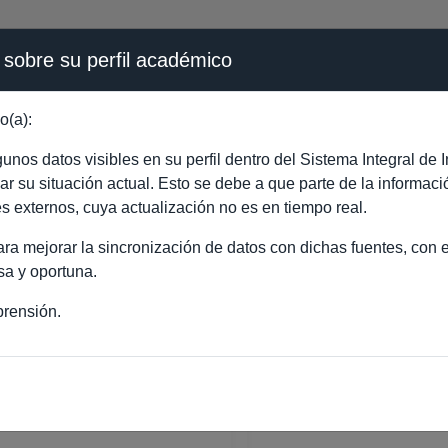
 sobre su perfil académico
ÉMICA - PÚBLICO
o(a):
RO CONTIS MONTES D
nos datos visibles en su perfil dentro del Sistema Integral d
ejar su situación actual. Esto se debe a que parte de la informac
es externos, cuya actualización no es en tiempo real.
a mejorar la sincronización de datos con dichas fuentes, con el
sa y oportuna.
rensión.
O CONTIS MONTES DE OCA
ORADO