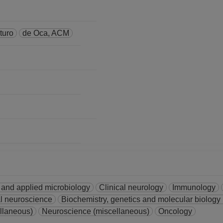
07-2023
No Definitivo
es "Iztacala"
turo
de Oca, ACM
02-2022
 No Definitivo
es "Iztacala"
01-2019
 No Definitivo
es "Iztacala"
12-2018
 and applied microbiology
Clinical neurology
Immunology
l neuroscience
Biochemistry, genetics and molecular biology
llaneous)
Neuroscience (miscellaneous)
Oncology