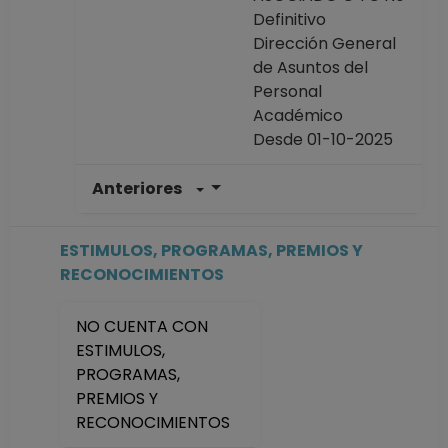
Definitivo
Dirección General
de Asuntos del
Personal
Académico
Desde 01-10-2025
Anteriores
PROFESOR
ASIGNATURA A No
Definitivo
ESTIMULOS, PROGRAMAS, PREMIOS Y
Escuela Nacional
RECONOCIMIENTOS
Colegio de Ciencias
y Humanidades
NO CUENTA CON
"Oriente"
ESTIMULOS,
Desde 16-09-2024
PROGRAMAS,
hasta 30-09-2025
PREMIOS Y
AYUDANTE
RECONOCIMIENTOS
PROFESOR B No