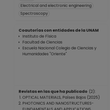
y Humanidades
Electrical and electronic engineering
"Oriente"
Spectroscopy
Desde 16-02-2022
hasta 15-09-2022
PROFESOR
Coautorías con entidades de la UNAM
ASIGNATURA A TP
Instituto de Física
No Definitivo
Facultad de Ciencias
Escuela Nacional
Escuela Nacional Colegio de Ciencias y
Colegio de Ciencias
Humanidades "Oriente"
y Humanidades
"Oriente"
Desde 01-11-2021
hasta 15-02-2022
AYUDANTE
PROFESOR B TP No
Revistas en las que ha publicado
Definitivo
(2):
OPTICAL MATERIALS, Países Bajos (2025)
Facultad de
PHOTONICS AND NANOSTRUCTURES-
Ciencias
FUNDAMENTALS AND APPLICATIONS,
Desde 16-04-2021