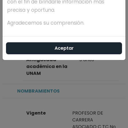
con el fin de brindarle información más
completo
CORDERO
precisa y oportuna.
SANTIAGO
Agradecemos su comprensión.
Máximo nivel de
MAESTRÍA
estudios
Aceptar
Antigüedad
5 años
académica en la
UNAM
NOMBRAMIENTOS
Vigente
PROFESOR DE
CARRERA
ASOCIADO C TC No