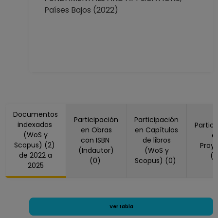
Países Bajos (2022)
hasta 15-11-2021
PROFESOR
ASIGNATURA A TP
No Definitivo
Escuela Nacional
Colegio de Ciencias
y Humanidades
"Oriente"
Desde 01-09-2021
Documentos
hasta 30-10-2021
Participación
Participación
indexados
Partic
AYUDANTE
en Obras
en Capítulos
(WoS y
e
PROFESOR B TP No
con ISBN
de libros
Scopus) (2)
Proy
Definitivo
(Indautor)
(WoS y
de 2022 a
(
(0)
Scopus) (0)
Facultad de
2025
Ciencias
Desde 16-01-2021
hasta 15-04-2021
Ver tabla
AYUDANTE