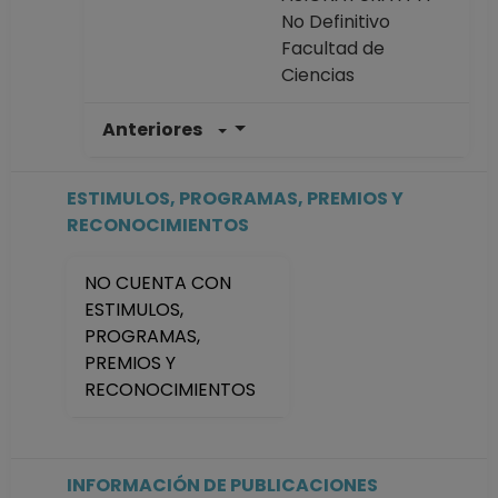
No Definitivo
Facultad de
Ciencias
Anteriores
PROFESOR
ASIGNATURA A TP
No Definitivo
ESTIMULOS, PROGRAMAS, PREMIOS Y
Facultad de
RECONOCIMIENTOS
Ciencias
Desde 01-06-2023
NO CUENTA CON
hasta 31-01-2024
ESTIMULOS,
PROFESOR
PROGRAMAS,
ASIGNATURA A TP
PREMIOS Y
No Definitivo
RECONOCIMIENTOS
Facultad de
Ciencias
Desde 16-04-2022
hasta 31-05-2023
INFORMACIÓN DE PUBLICACIONES