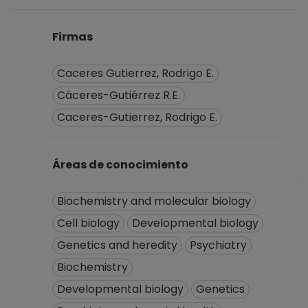
PROFESOR
ASIGNATURA A TP
No Definitivo
Firmas
Facultad de
Ciencias
Caceres Gutierrez, Rodrigo E.
Desde 16-04-2021
Cáceres-Gutiérrez R.E.
hasta 15-04-2022
Caceres-Gutierrez, Rodrigo E.
PROFESOR
ASIGNATURA A TP
No Definitivo
Áreas de conocimiento
Facultad de
Ciencias
Biochemistry and molecular biology
Desde 16-01-2021
hasta 15-04-2021
Cell biology
Developmental biology
Genetics and heredity
Psychiatry
Biochemistry
Developmental biology
Genetics