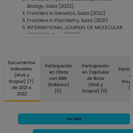
Biology, Suiza (2022)
Frontiers in Genetics, Suiza (2022)
Frontiers in Psychiatry, Suiza (2021)
INTERNATIONAL JOURNAL OF MOLECULAR
SCIENCES, Suiza (2022)
Documentos
Participación
Participación
indexados
Partic
en Obras
en Capítulos
(WoS y
e
con ISBN
de libros
Scopus) (7)
Proy
(Indautor)
(WoS y
de 2021 a
(
(0)
Scopus) (0)
2022
Ver tabla