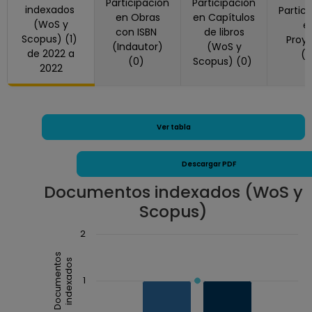
Participación
Participación
indexados
Partic
en Obras
en Capítulos
(WoS y
e
con ISBN
de libros
Scopus) (1)
Proy
(Indautor)
(WoS y
de 2022 a
(
(0)
Scopus) (0)
2022
Ver tabla
Descargar PDF
Documentos indexados (WoS y
Scopus)
Chart
2
Combination chart with 3 data series.
Documentos
indexados
The chart has 1 X axis displaying Año.
1
The chart has 1 Y axis displaying Documentos inde