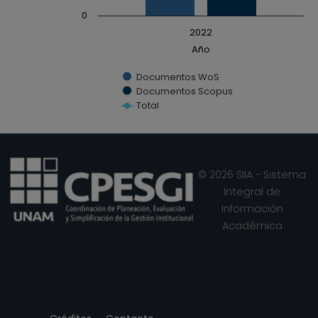
0
2022
Año
Documentos WoS
Documentos Scopus
Total
End of interactive chart.
© 2026 SIIA - Sistema
Integral de
Información
Académica