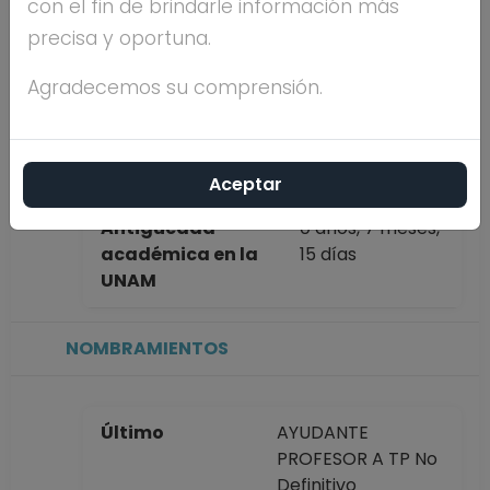
con el fin de brindarle información más
completo
ECHANOVE
precisa y oportuna.
CUEVAS
Agradecemos su comprensión.
Máximo nivel de
estudios
Aceptar
Antigüedad
0 años, 7 meses,
académica en la
15 días
UNAM
NOMBRAMIENTOS
Último
AYUDANTE
PROFESOR A TP No
Definitivo