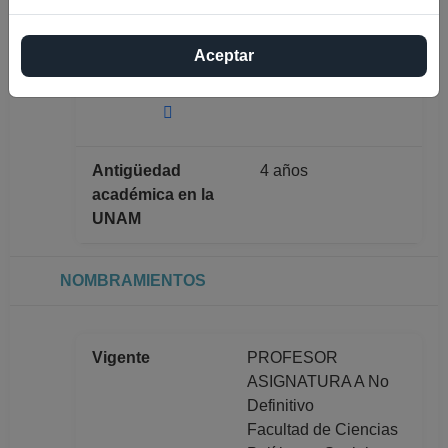
ARRIAGA
Máximo nivel de
Aceptar
LICENCIATURA
estudios
Antigüedad
4 años
académica en la
UNAM
NOMBRAMIENTOS
Vigente
PROFESOR
ASIGNATURA A No
Definitivo
Facultad de Ciencias