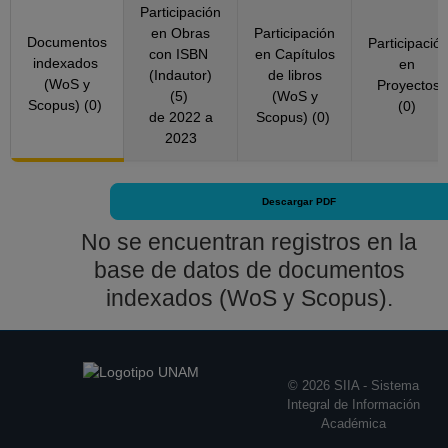
Participación
Definitivo
en Obras
Participación
Facultad de Ciencias
Documentos
Participació
con ISBN
en Capítulos
Políticas y Sociales
indexados
en
(Indautor)
de libros
(WoS y
Proyectos
Desde 01-11-2021
(5)
(WoS y
Scopus) (0)
(0)
hasta 30-04-2025
de 2022 a
Scopus) (0)
2023
Descargar PDF
No se encuentran registros en la
base de datos de documentos
indexados (WoS y Scopus).
© 2026 SIIA - Sistema
Integral de Información
Académica