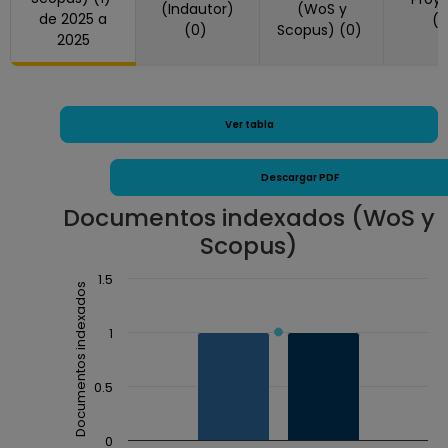
(Indautor)
(WoS y
de 2025 a
(
(0)
Scopus) (0)
2025
Ver tabla
Descargar PDF
Documentos indexados (WoS y
Scopus)
Chart
1.5
Documentos indexados
Combination chart with 3 data series.
The chart has 1 X axis displaying Año.
1
The chart has 1 Y axis displaying Documentos inde
0.5
0