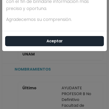
con el fin de brindarle información más
LAMAZARES
precisa y oportuna.
Máximo nivel de
MAESTRÍA
Agradecemos su comprensión.
estudios
Aceptar
Antigüedad
2 años
académica en la
UNAM
NOMBRAMIENTOS
Último
AYUDANTE
PROFESOR B No
Definitivo
Facultad de