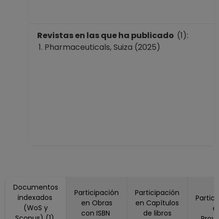
Revistas en las que ha publicado
(1):
Pharmaceuticals, Suiza (2025)
Documentos
Participación
Participación
indexados
Partic
en Obras
en Capítulos
(WoS y
e
con ISBN
de libros
Scopus) (1)
Proy