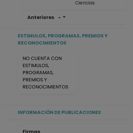
Ciencias
Anteriores
AYUDANTE
PROFESOR B No
Definitivo
ESTIMULOS, PROGRAMAS, PREMIOS Y
Facultad de
RECONOCIMIENTOS
Ciencias
Desde 16-04-2024
NO CUENTA CON
hasta 31-01-2026
ESTIMULOS,
AYUDANTE
PROGRAMAS,
PROFESOR B TP No
PREMIOS Y
Definitivo
RECONOCIMIENTOS
Facultad de
Ciencias
Desde 16-11-2023
hasta 15-04-2024
INFORMACIÓN DE PUBLICACIONES
AYUDANTE
PROFESOR B TP No
Definitivo
Firmas