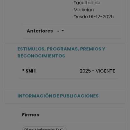
Facultad de
Medicina
Desde 01-12-2025
Anteriores
PROFESOR DE
CARRERA
ASOCIADO C TC No
ESTIMULOS, PROGRAMAS, PREMIOS Y
Definitivo
RECONOCIMIENTOS
Dirección General
de Asuntos del
* SNI I
2025 - VIGENTE
Personal
Académico
Desde 01-11-2024
hasta 30-11-2025
INFORMACIÓN DE PUBLICACIONES
Firmas