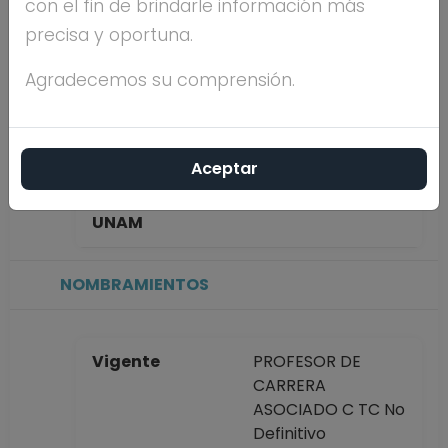
con el fin de brindarle información más
VALENCIA
precisa y oportuna.
Máximo nivel de
DOCTORADO
Agradecemos su comprensión.
estudios
Aceptar
Antigüedad
1 año
académica en la
UNAM
NOMBRAMIENTOS
Vigente
PROFESOR DE
CARRERA
ASOCIADO C TC No
Definitivo