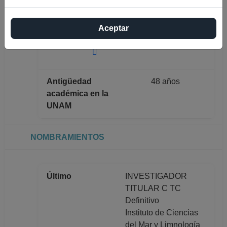
Máximo nivel de
DOCTORADO
Aceptar
estudios
Antigüedad
48 años
académica en la
UNAM
NOMBRAMIENTOS
Último
INVESTIGADOR
TITULAR C TC
Definitivo
Instituto de Ciencias
del Mar y Limnología