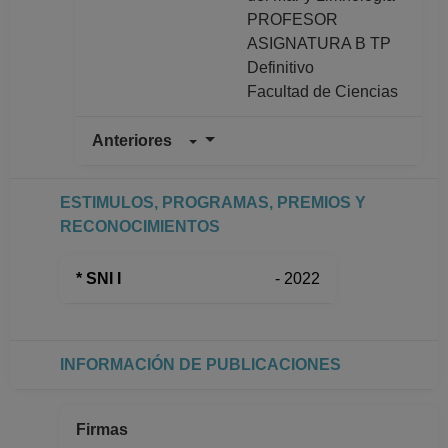
PROFESOR
ASIGNATURA B TP
Definitivo
Facultad de Ciencias
Anteriores
INVESTIGADOR
TITULAR C TC
Definitivo
ESTIMULOS, PROGRAMAS, PREMIOS Y
Instituto de Ciencias
RECONOCIMIENTOS
del Mar y Limnología
Desde 01-01-2008
* SNI I
- 2022
(fecha inicial de
registros en el SIIA)
hasta 31-12-2018
PROFESOR
INFORMACIÓN DE PUBLICACIONES
ASIGNATURA B TP
Definitivo
Facultad de Ciencias
Firmas