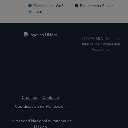
(2020)
Documentos WoS
Documentos Scopus
TRANSACTIONS OF THE AMERICAN
Total
FISHERIES SOCIETY, Estados Unidos
End of interactive chart.
America (1984)
© 2026 SIIA - Sistema
Integral de Información
Académica
Créditos
Contacto
Coordinación de Planeación
Universidad Nacional Autónoma de
México