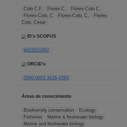
Desde 01-01-2009
hasta 31-12-2018
Coto C.F.
Flores C.
Flores-Coto C.
PROFESOR
Flores-Coto, C
Flores-Coto, C.
Flores-
ASIGNATURA B TP
Coto, Cesar
Definitivo
Facultad de Ciencias
ID's SCOPUS
Desde 01-01-2008
(fecha inicial de
6603501802
registros en el SIIA)
hasta 31-12-2008
ORCID's
0000-0003-3426-439X
Áreas de conocimiento
Biodiversity conservation
Ecology
Fisheries
Marine & freshwater biology
Marine and freshwater biology