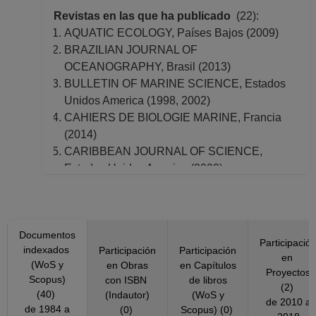
Revistas en las que ha publicado
(22):
AQUATIC ECOLOGY, Países Bajos (2009)
BRAZILIAN JOURNAL OF
OCEANOGRAPHY, Brasil (2013)
BULLETIN OF MARINE SCIENCE, Estados
Unidos America (1998, 2002)
CAHIERS DE BIOLOGIE MARINE, Francia
(2014)
CARIBBEAN JOURNAL OF SCIENCE,
Estados Unidos America (2000)
Ciencias Marinas, México (1994, 2006)
COMMUNITY ECOLOGY, Hungria (2022)
Crustaceana, Países Bajos (2021)
Documentos
ESTUARINE COASTAL AND SHELF
Participació
indexados
Participación
Participación
SCIENCE, Estados Unidos America (1991,
en
(WoS y
en Obras
en Capítulos
1996, 1998, 2000, 2004)
Proyectos
Scopus)
con ISBN
de libros
FISHERY BULLETIN, Estados Unidos
(2)
(40)
(Indautor)
(WoS y
de 2010 a
America (1993)
de 1984 a
(0)
Scopus) (0)