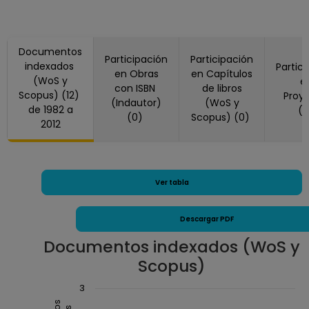
2011, 2012)
Nature, Reino Unido (1982)
Documentos
Participación
Participación
indexados
Partic
en Obras
en Capítulos
(WoS y
e
con ISBN
de libros
Scopus) (12)
Proy
(Indautor)
(WoS y
de 1982 a
(
(0)
Scopus) (0)
2012
Ver tabla
Descargar PDF
Documentos indexados (WoS y
Scopus)
Chart
3