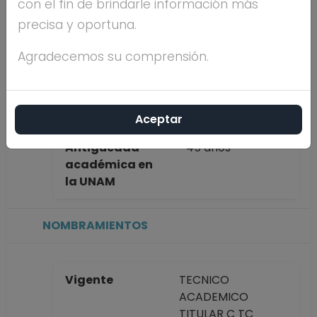
con el fin de brindarle información más
completo
TERESA BALLADO
precisa y oportuna.
NAVA
Agradecemos su comprensión.
Máximo nivel de
LICENCIATURA
estudios
Aceptar
Antigüedad
45 años
académica en
la UNAM
NOMBRAMIENTOS
Vigente
TECNICO
ACADEMICO
TITULAR C TC