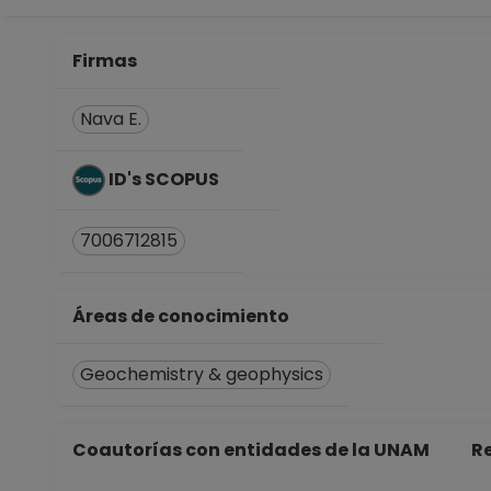
Firmas
Nava E.
ID's SCOPUS
7006712815
Áreas de conocimiento
Geochemistry & geophysics
Coautorías con entidades de la UNAM
Re