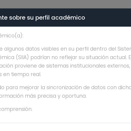
te sobre su perfil académico
ÉMICA - PÚBLICO
émico(a):
EMILIO NAVA ALATORR
algunos datos visibles en su perfil dentro del Siste
ica (SIIA) podrían no reflejar su situación actual. 
ación proviene de sistemas institucionales externos
s en tiempo real.
o para mejorar la sincronización de datos con dicha
nformación más precisa y oportuna.
ILIO NAVA ALATORRE
comprensión.
CENCIATURA