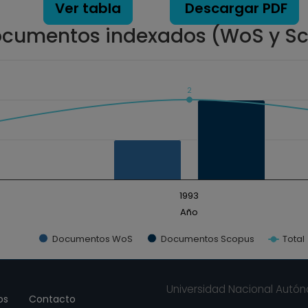
Ver tabla
Descargar PDF
cumentos indexados (WoS y S
2
ados. Data ranges from 0 to 2.
1993
Año
Documentos WoS
Documentos Scopus
Total
Universidad Nacional Autó
os
Contacto