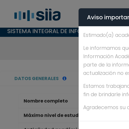
Aviso importan
SISTEMA INTEGRAL DE INFORMACIÓN ACAD
Estimado(a) acad
Le informamos que 
Información Académ
parte de la inform
actualización no e
DATOS GENERALES
Estamos trabajand
fin de brindarle i
Nombre completo
EM
Agradecemos su 
LI
Máximo nivel de estudios