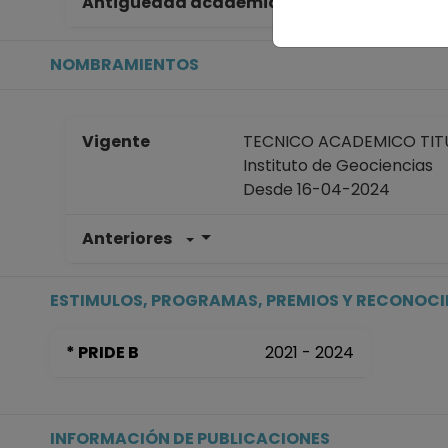
Antigüedad académica en la UNAM
41
NOMBRAMIENTOS
Vigente
TECNICO ACADEMICO TITUL
Instituto de Geociencias
Desde 16-04-2024
Anteriores
TECNICO ACADEMICO TITUL
Centro de Geociencias en 
Desde 01-01-2008 (fecha in
ESTIMULOS, PROGRAMAS, PREMIOS Y RECONOC
* PRIDE B
2021 - 2024
INFORMACIÓN DE PUBLICACIONES