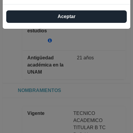
completo
JAVIER OTERO
TRUJANO
Aceptar
Máximo nivel de
MAESTRÍA
estudios
Antigüedad
21 años
académica en la
UNAM
NOMBRAMIENTOS
Vigente
TECNICO
ACADEMICO
TITULAR B TC