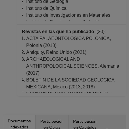
Instituto de Geología
Instituto de Química
Instituto de Investigaciones en Materiales
Instituto de Geociencias en Juriquilla,
Quéretaro
Revistas en las que ha publicado
(20):
Facultad de Ciencias
ACTA PALAEONTOLOGICA POLONICA,
Facultad de Ciencias Políticas y Sociales
Polonia (2018)
Facultad de Ingeniería
Antiquity, Reino Unido (2021)
Facultad de Química
ARCHAEOLOGICAL AND
Dirección General de Asuntos del Personal
ANTHROPOLOGICAL SCIENCES, Alemania
Académico
(2017)
BOLETIN DE LA SOCIEDAD GEOLOGICA
MEXICANA, México (2013, 2018)
ENVIRONMENTAL ARCHAEOLOGY, Reino
Unido (2011)
GEOLOGICAL MAGAZINE, Estados Unidos
America (2018)
Documentos
HISTORICAL BIOLOGY, Reino Unido (2022)
Participación
Participación
indexados
en Obras
en Capítulos
JOURNAL OF ARCHAEOLOGICAL