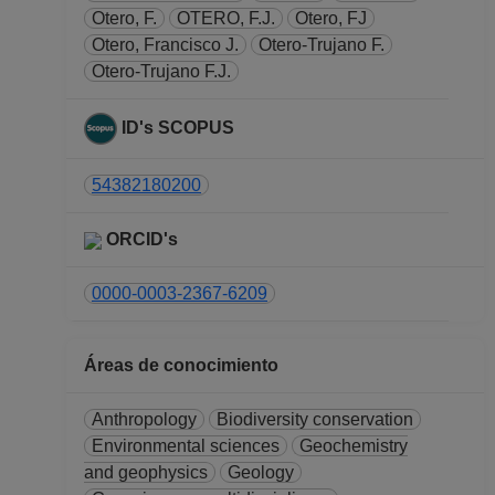
ACADEMICO
Otero, F.
OTERO, F.J.
Otero, FJ
TITULAR A TC No
Otero, Francisco J.
Otero-Trujano F.
Definitivo
Otero-Trujano F.J.
Instituto de Geología
Desde 16-02-2010
ID's SCOPUS
hasta 15-02-2015
54382180200
ORCID's
0000-0003-2367-6209
Áreas de conocimiento
Anthropology
Biodiversity conservation
Environmental sciences
Geochemistry
and geophysics
Geology