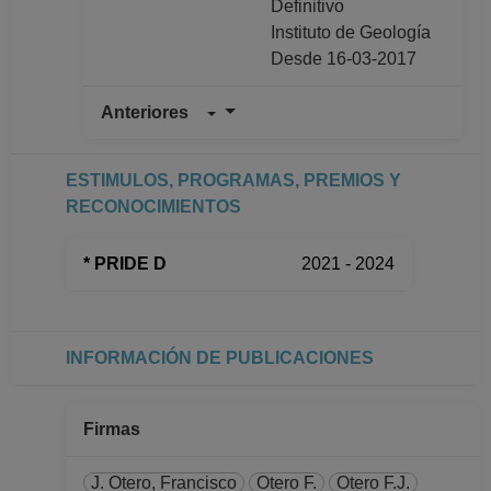
Definitivo
Instituto de Geología
Desde 16-03-2017
Anteriores
TECNICO
ACADEMICO
TITULAR B TC
ESTIMULOS, PROGRAMAS, PREMIOS Y
Definitivo
RECONOCIMIENTOS
Instituto de Geología
Desde 01-06-2016
* PRIDE D
2021 - 2024
hasta 15-03-2017
TECNICO
ACADEMICO
TITULAR A TC
INFORMACIÓN DE PUBLICACIONES
Definitivo
Instituto de Geología
Desde 16-02-2015
Firmas
hasta 31-05-2016
TECNICO
J. Otero, Francisco
Otero F.
Otero F.J.