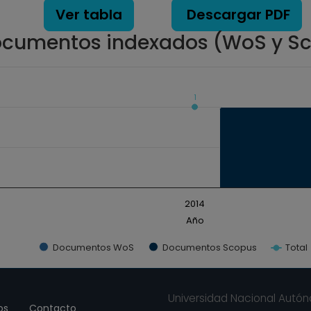
Ver tabla
Descargar PDF
cumentos indexados (WoS y S
1
ados. Data ranges from 0 to 1.
2014
Año
Documentos WoS
Documentos Scopus
Total
Universidad Nacional Autó
os
Contacto