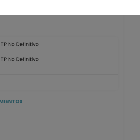
 años
P No Definitivo
P No Definitivo
P No Definitivo
icial de registros en el SIIA) hasta 30-10-2022
IMIENTOS
P No Definitivo
30-10-2022