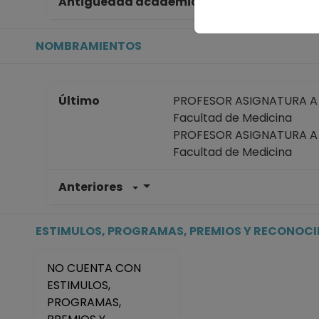
Antigüedad académica en la UNAM
36
NOMBRAMIENTOS
Último
PROFESOR ASIGNATURA A T
Facultad de Medicina
PROFESOR ASIGNATURA A T
Facultad de Medicina
Anteriores
PROFESOR ASIGNATURA A T
Facultad de Medicina
Desde 01-01-2008 (fecha in
ESTIMULOS, PROGRAMAS, PREMIOS Y RECONOC
PROFESOR ASIGNATURA A T
Facultad de Medicina
NO CUENTA CON
Desde 01-05-2009 hasta 
ESTIMULOS,
PROGRAMAS,