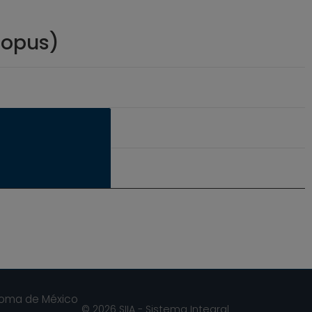
copus)
noma de México
© 2026 SIIA - Sistema Integral