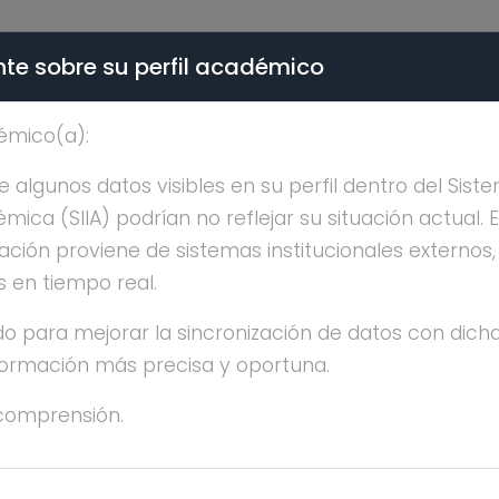
te sobre su perfil académico
ÉMICA - PÚBLICO
émico(a):
RIA INES FRAIRE MARTI
algunos datos visibles en su perfil dentro del Siste
ica (SIIA) podrían no reflejar su situación actual. 
ación proviene de sistemas institucionales externos
s en tiempo real.
o para mejorar la sincronización de datos con dicha
nformación más precisa y oportuna.
RIA INES FRAIRE MARTINEZ
comprensión.
ESTRÍA