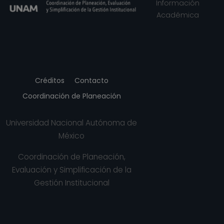
Información
(fecha inicial de
Académica
registros en el SIIA)
hasta 15-01-2011
Créditos
Contacto
Coordinación de Planeación
Universidad Nacional Autónoma de
México
Coordinación de Planeación,
Evaluación y Simplificación de la
Gestión Institucional