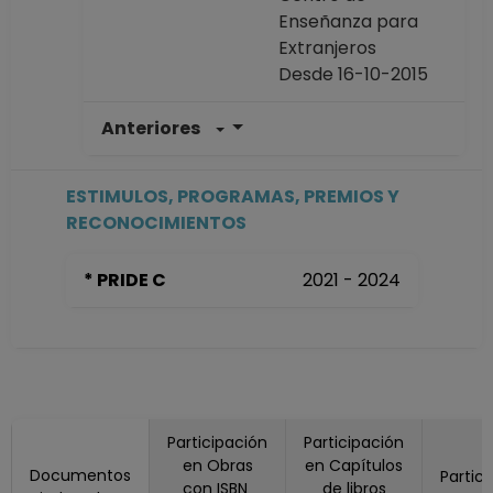
Enseñanza para
Extranjeros
Desde 16-10-2015
Anteriores
PROFESOR
ASIGNATURA B TP
Definitivo
ESTIMULOS, PROGRAMAS, PREMIOS Y
Centro de
RECONOCIMIENTOS
Enseñanza para
Extranjeros
* PRIDE C
2021 - 2024
Desde 16-01-2011
hasta 31-03-2016
PROFESOR DE
CARRERA
ASOCIADO C TC
Definitivo
Participación
Participación
Centro de
en Obras
en Capítulos
Enseñanza para
Documentos
Partic
con ISBN
de libros