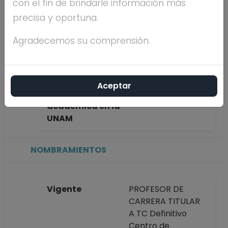
con el fin de brindarle información más
HERNANDEZ
precisa y oportuna.
Máximo nivel de
DOCTORADO
Agradecemos su comprensión.
estudios
Aceptar
Antigüedad
39 años
académica en la
UNAM
NOMBRAMIENTOS
Vigente
PROFESOR DE
CARRERA TITULAR
A TC Definitivo
Centro de