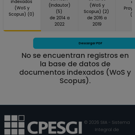
Extranjeros
indexados
e
(Indautor)
(WoS y
(WoS y
Desde 16-01-2011
Proy
(5)
Scopus) (2)
Scopus) (0)
(
hasta 15-10-2015
de 2014 a
de 2016 a
PROFESOR
2022
2019
ASIGNATURA B TP
Definitivo
Descargar PDF
Centro de
Enseñanza para
No se encuentran registros en
Extranjeros
la base de datos de
Desde 01-11-2010
documentos indexados (WoS y
hasta 15-01-2011
Scopus).
PROFESOR DE
CARRERA
ASOCIADO C TC
Definitivo
Centro de
Enseñanza para
© 2026 SIIA - Sistema
Extranjeros
Integral de
Desde 01-01-2008