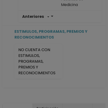
Medicina
Anteriores
PROFESOR
ASIGNATURA A TP
No Definitivo
ESTIMULOS, PROGRAMAS, PREMIOS Y
Facultad de
RECONOCIMIENTOS
Medicina
Desde 01-01-2008
NO CUENTA CON
(fecha inicial de
ESTIMULOS,
registros en el SIIA)
PROGRAMAS,
hasta 31-08-2012
PREMIOS Y
RECONOCIMIENTOS