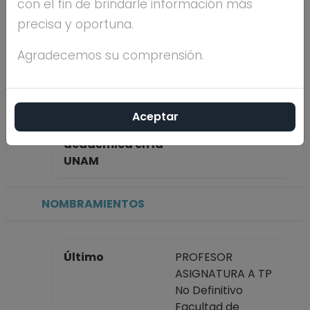
con el fin de brindarle información más
FERNANDEZ
precisa y oportuna.
Máximo nivel de
ESPECIALIDAD
Agradecemos su comprensión.
estudios
Aceptar
Antigüedad
26 años
académica en la
UNAM
NOMBRAMIENTOS
Último
PROFESOR
ASIGNATURA A TP
No Definitivo
Facultad de