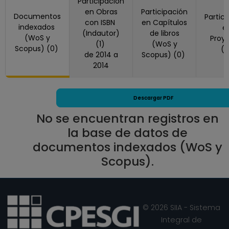
Participación
en Obras
Participación
Documentos
Partic
con ISBN
en Capítulos
indexados
e
(Indautor)
de libros
(WoS y
Proy
(1)
(WoS y
Scopus) (0)
(
de 2014 a
Scopus) (0)
2014
Descargar PDF
No se encuentran registros en
la base de datos de
documentos indexados (WoS y
Scopus).
© 2026 SIIA - Sistema
Integral de