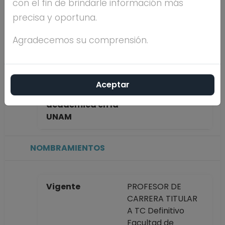
con el fin de brindarle información más
ZATARAIN
precisa y oportuna.
Máximo nivel de
MAESTRÍA
Agradecemos su comprensión.
estudios
Aceptar
Antigüedad
38 años
académica en la
UNAM
NOMBRAMIENTOS
Vigente
PROFESOR DE
CARRERA TITULAR
A TC Definitivo
Facultad de