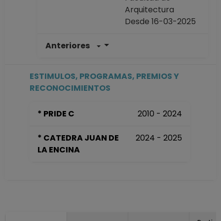
Arquitectura
Desde 16-03-2025
Anteriores
PROFESOR DE
CARRERA TITULAR
A TC Definitivo
ESTIMULOS, PROGRAMAS, PREMIOS Y
Facultad de
RECONOCIMIENTOS
Arquitectura
Desde 16-04-2020
* PRIDE C
2010 - 2024
hasta 15-03-2025
PROFESOR DE
* CATEDRA JUAN DE
2024 - 2025
CARRERA
LA ENCINA
ASOCIADO C TC
Definitivo
Facultad de
Arquitectura
Desde 16-03-2010
hasta 15-04-2020