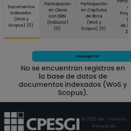
PROFESOR DE
Partic
Participación
Participación
Documentos
e
CARRERA
en Obras
en Capítulos
indexados
Proy
ASOCIADO B TC No
con ISBN
de libros
(WoS y
(
Definitivo
(Indautor)
(WoS y
Scopus) (0)
de 2023 a
(0)
Scopus) (0)
Facultad de
20
Arquitectura
Desde 01-01-2008
(fecha inicial de
registros en el SIIA)
Descargar PDF
hasta 15-03-2010
No se encuentran registros en
la base de datos de
documentos indexados (WoS y
Scopus).
© 2026 SIIA - Sistema
Integral de