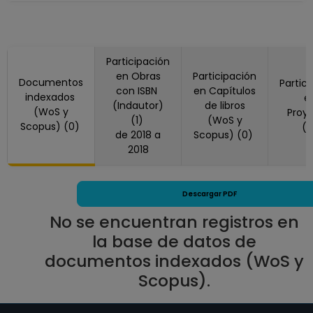
hasta 15-10-2024
PROFESOR
ASIGNATURA A TP
Participación
No Definitivo
en Obras
Participación
Escuela Nacional
Documentos
Partic
con ISBN
en Capítulos
de Trabajo Social
indexados
e
(Indautor)
de libros
(WoS y
Desde 16-08-2021
Proy
(1)
(WoS y
Scopus) (0)
(
hasta 15-11-2023
de 2018 a
Scopus) (0)
PROFESOR
2018
ASIGNATURA A TP
No Definitivo
Descargar PDF
Escuela Nacional
de Trabajo Social
No se encuentran registros en
Desde 16-06-2021
la base de datos de
hasta 15-08-2021
documentos indexados (WoS y
PROFESOR
Scopus).
ASIGNATURA A TP
Definitivo