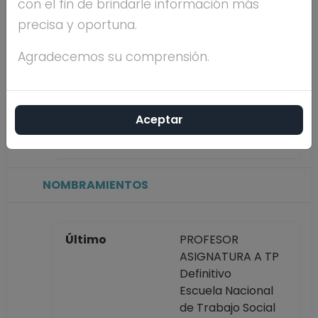
con el fin de brindarle información más
precisa y oportuna.
Máximo nivel de
ESPECIALIDAD
estudios
Agradecemos su comprensión.
Antigüedad
33 años
Aceptar
académica en la
UNAM
NOMBRAMIENTOS
Último
PROFESOR
ASIGNATURA A TP
Definitivo
Escuela Nacional
de Trabajo Social