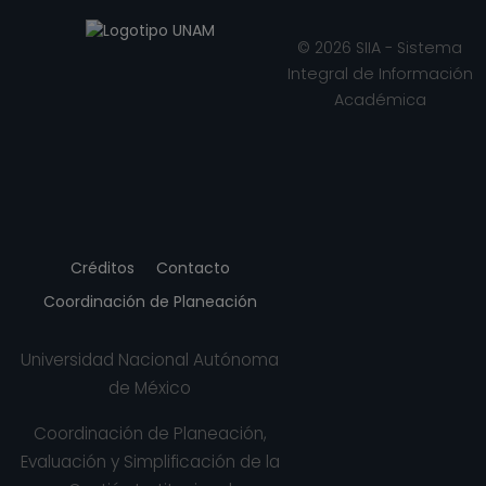
Escuela Nacional
de Trabajo Social
© 2026 SIIA - Sistema
Desde 01-08-2021
Integral de Información
hasta 15-08-2021
Académica
PROFESOR
ASIGNATURA A TP
No Definitivo
Escuela Nacional
de Trabajo Social
Desde 16-09-2019
hasta 15-06-2021
Créditos
Contacto
PROFESOR
Coordinación de Planeación
ASIGNATURA A TP
Definitivo
Universidad Nacional Autónoma
Escuela Nacional
de México
de Trabajo Social
Desde 01-04-2019
Coordinación de Planeación,
hasta 15-10-2019
Evaluación y Simplificación de la
PROFESOR