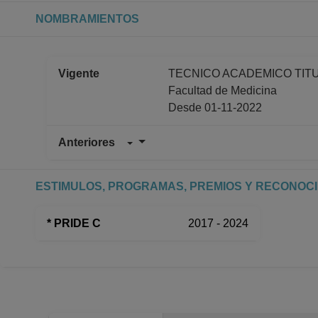
NOMBRAMIENTOS
Vigente
TECNICO ACADEMICO TITULA
Facultad de Medicina
Desde 01-11-2022
Anteriores
TECNICO ACADEMICO ASOCI
Facultad de Medicina
Desde 01-09-2017 hasta 30-
ESTIMULOS, PROGRAMAS, PREMIOS Y RECONOC
TECNICO ACADEMICO ASOCI
Facultad de Medicina
* PRIDE C
2017 - 2024
Desde 16-06-2014 hasta 31-
TECNICO ACADEMICO ASOCI
Facultad de Medicina
Desde 01-01-2008 (fecha inici