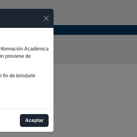
LASCO
e Información Académica
ión proviene de
 fin de brindarle
Aceptar