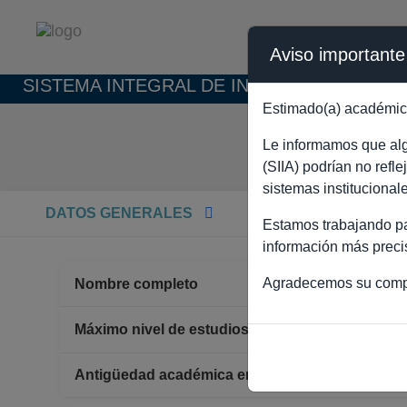
Aviso importante
SISTEMA INTEGRAL DE INFORMACIÓN ACAD
Estimado(a) académic
SERG
Le informamos que algu
(SIIA) podrían no refl
sistemas institucional
DATOS GENERALES
Estamos trabajando par
información más preci
Agradecemos su comp
Nombre completo
SERGI
LICEN
Máximo nivel de estudios
Antigüedad académica en la UNAM
20 años