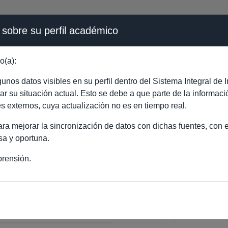
 sobre su perfil académico
ÉMICA - PÚBLICO
o(a):
IO ARTURO VILLA VE
nos datos visibles en su perfil dentro del Sistema Integral d
ejar su situación actual. Esto se debe a que parte de la informac
es externos, cuya actualización no es en tiempo real.
a mejorar la sincronización de datos con dichas fuentes, con el
sa y oportuna.
rensión.
O ARTURO VILLA VELASCO
CIATURA