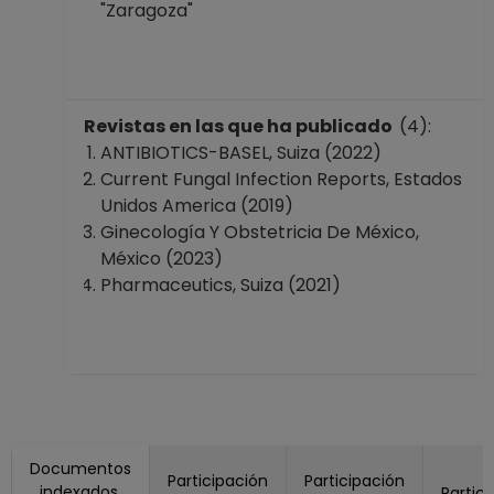
"Zaragoza"
Revistas en las que ha publicado
(4):
ANTIBIOTICS-BASEL, Suiza (2022)
Current Fungal Infection Reports, Estados
Unidos America (2019)
Ginecología Y Obstetricia De México,
México (2023)
Pharmaceutics, Suiza (2021)
Documentos
Participación
Participación
indexados
Partic