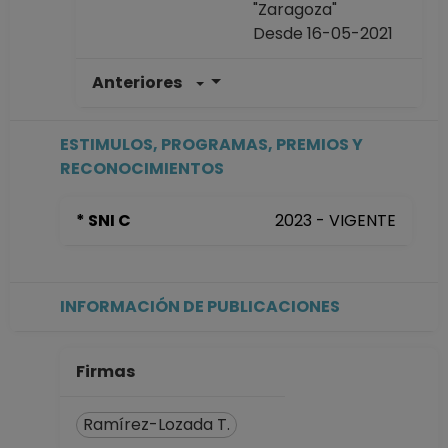
"Zaragoza"
Desde 16-05-2021
Anteriores
PROFESOR
ASIGNATURA A TP
No Definitivo
ESTIMULOS, PROGRAMAS, PREMIOS Y
Facultad de
RECONOCIMIENTOS
Estudios Superiores
"Zaragoza"
* SNI C
2023 - VIGENTE
Desde 16-06-2016
hasta 15-05-2021
INFORMACIÓN DE PUBLICACIONES
Firmas
Ramírez-Lozada T.