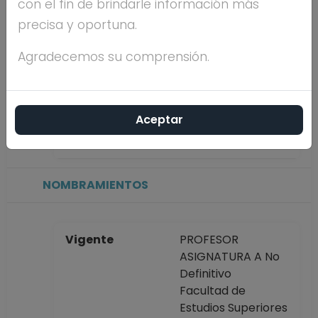
con el fin de brindarle información más
precisa y oportuna.
Máximo nivel de
ESPECIALIDAD
estudios
Agradecemos su comprensión.
Antigüedad
9 años
Aceptar
académica en la
UNAM
NOMBRAMIENTOS
Vigente
PROFESOR
ASIGNATURA A No
Definitivo
Facultad de
Estudios Superiores