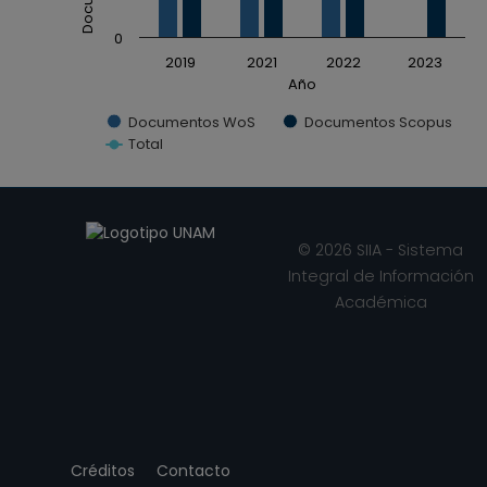
0
2019
2021
2022
2023
Año
Documentos WoS
Documentos Scopus
Total
End of interactive chart.
© 2026 SIIA - Sistema
Integral de Información
Académica
Créditos
Contacto