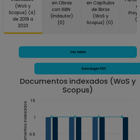
en Obras
en Capítulos
(WoS y
e
con ISBN
de libros
Scopus) (4)
Proy
(Indautor)
(WoS y
de 2019 a
(
(0)
Scopus) (0)
2023
Ver tabla
Descargar PDF
Documentos indexados (WoS y
Scopus)
Chart
1.5
Documentos indexados
Combination chart with 3 data series.
The chart has 1 X axis displaying Año.
1
The chart has 1 Y axis displaying Documentos inde
0.5