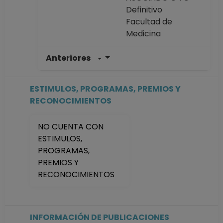
Definitivo
Facultad de
Medicina
Anteriores
PROFESOR DE
CARRERA
ASOCIADO C TC
ESTIMULOS, PROGRAMAS, PREMIOS Y
Definitivo
RECONOCIMIENTOS
Facultad de
Medicina
NO CUENTA CON
Desde 01-01-2008
ESTIMULOS,
(fecha inicial de
PROGRAMAS,
registros en el SIIA)
PREMIOS Y
hasta 30-09-2019
RECONOCIMIENTOS
INFORMACIÓN DE PUBLICACIONES