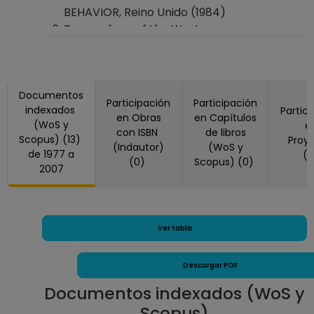
BEHAVIOR, Reino Unido (1984)
Proceedings of the Western
Pharmacology Society, Estados Unidos
America (1983, 1991, 2002)
Psychopharmacology, Estados Unidos
Documentos
America (1977, 1979, 1988)
Participación
Participación
indexados
Partic
Q J EXP PSYCHOL-B, (1981)
en Obras
en Capítulos
(WoS y
e
con ISBN
de libros
Scopus) (13)
Proy
(Indautor)
(WoS y
de 1977 a
(
(0)
Scopus) (0)
2007
Ver tabla
Descargar PDF
Documentos indexados (WoS y
Scopus)