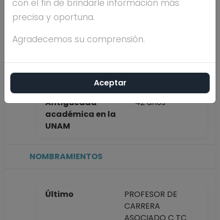
con el fin de brindarle información más
completo
POSADAS
precisa y oportuna.
ANDREWS
Agradecemos su comprensión.
Máximo nivel de
MAESTRÍA
estudios
Aceptar
Antigüedad
42 años
académica en la
UNAM
NOMBRAMIENTOS
Último
PROFESOR DE
CARRERA
ASOCIADO C TC