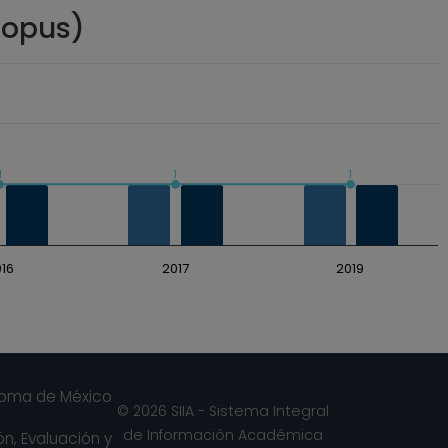
copus)
1
1
1
16
2017
2019
noma de México
© 2026 SIIA - Sistema Integral
de Información Académica
n, Evaluación y