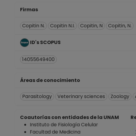
Firmas
Copitin N.
Copitin N.I.
Copitin, N
Copitin, N.
ID's SCOPUS
14055649400
Áreas de conocimiento
Parasitology
Veterinary sciences
Zoology
Coautorías con entidades de la UNAM
Re
Instituto de Fisiología Celular
Facultad de Medicina