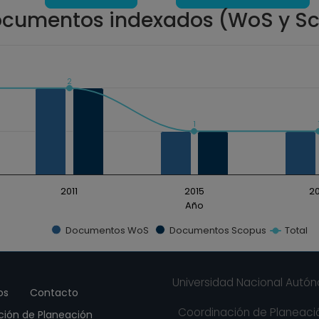
cumentos indexados (WoS y S
2
ados. Data ranges from 1 to 2.
1
2011
2015
20
Año
Documentos WoS
Documentos Scopus
Total
Universidad Nacional Autó
os
Contacto
Coordinación de Planeació
ción de Planeación