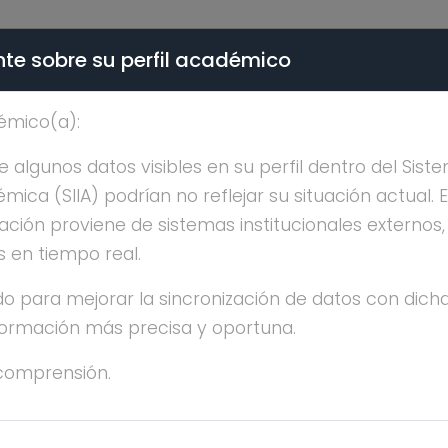
te sobre su perfil académico
ÉMICA - PÚBLICO
émico(a):
 IVANOVNA COPITIN 
algunos datos visibles en su perfil dentro del Siste
ica (SIIA) podrían no reflejar su situación actual. 
ación proviene de sistemas institucionales externos
s en tiempo real.
o para mejorar la sincronización de datos con dicha
nformación más precisa y oportuna.
TALIA IVANOVNA COPITIN NICONOVA
comprensión.
ESTRÍA