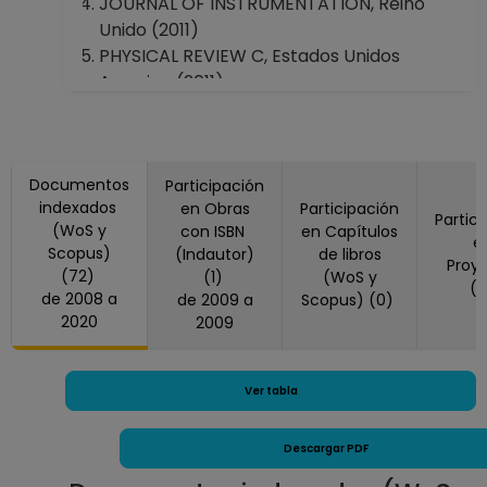
JOURNAL OF INSTRUMENTATION, Reino
Unido (2011)
PHYSICAL REVIEW C, Estados Unidos
America (2011)
PHYSICAL REVIEW D, Estados Unidos
America (2008, 2011)
PHYSICAL REVIEW LETTERS, Estados Unidos
Documentos
America (2010, 2011)
Participación
indexados
en Obras
Participación
PHYSICS LETTERS B, Países Bajos (2010,
Partic
(WoS y
con ISBN
en Capítulos
2011, 2012)
e
Scopus)
(Indautor)
de libros
Revista Mexicana De Biodiversidad, México
Proy
(72)
(1)
(WoS y
(
(2014)
de 2008 a
de 2009 a
Scopus) (0)
2020
2009
Ver tabla
Descargar PDF