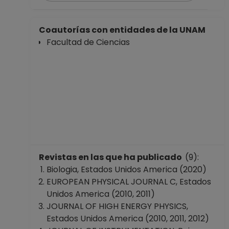
PROFESOR
ASIGNATURA A TP
Coautorías con entidades de la UNAM
No Definitivo
Facultad de Ciencias
Facultad de
Ciencias
Desde 16-04-2008
hasta 30-10-2008
PROFESOR
ASIGNATURA A TP
No Definitivo
Facultad de
Ciencias
Desde 01-01-2008
Revistas en las que ha publicado
(9):
(fecha inicial de
Biologia, Estados Unidos America (2020)
registros en el SIIA)
EUROPEAN PHYSICAL JOURNAL C, Estados
hasta 15-04-2008
Unidos America (2010, 2011)
JOURNAL OF HIGH ENERGY PHYSICS,
Estados Unidos America (2010, 2011, 2012)