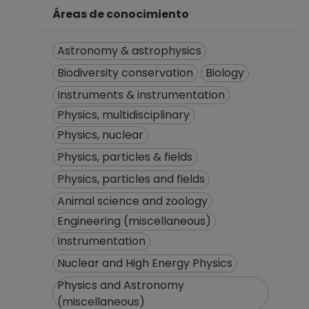
Desde 01-01-2009
Áreas de conocimiento
hasta 31-12-2012
PROFESOR
Astronomy & astrophysics
ASIGNATURA A TP
No Definitivo
Biodiversity conservation
Biology
Facultad de
Instruments & instrumentation
Ciencias
Physics, multidisciplinary
Desde 01-11-2008
hasta 15-01-2009
Physics, nuclear
TECNICO
Physics, particles & fields
ACADEMICO
Physics, particles and fields
AUXILIAR C TC
Definitivo
Animal science and zoology
Facultad de
Engineering (miscellaneous)
Ciencias
Instrumentation
Desde 01-01-2008
Nuclear and High Energy Physics
(fecha inicial de
registros en el SIIA)
Physics and Astronomy
hasta 31-12-2008
(miscellaneous)