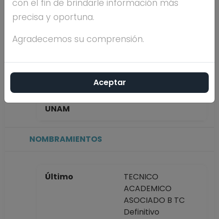
con el fin de brindarle información más
SANTOS
precisa y oportuna.
Máximo nivel de
LICENCIATURA
Agradecemos su comprensión.
estudios
Aceptar
Antigüedad
23 años
académica en la
UNAM
NOMBRAMIENTOS
Último
TECNICO
ACADEMICO
ASOCIADO B TC
Definitivo