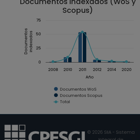
Documentos indexados (WoS y
Scopus)
Chart
75
Combination chart with 3 data series.
Documentos
indexados
50
The chart has 1 X axis displaying Año.
The chart has 1 Y axis displaying Documentos ind
25
0
2008
2010
2011
2012
2014
2020
Año
Documentos WoS
Documentos Scopus
Total
End of interactive chart.
© 2026 SIIA - Sistema
Integral de