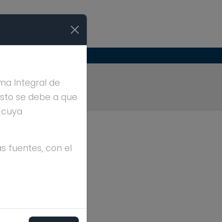
IRRE
ma Integral de
Esto se debe a que
, cuya
s fuentes, con el