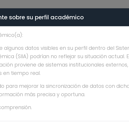
te sobre su perfil académico
ÉMICA - PÚBLICO
émico(a):
A GABRIELA PEREZ AGU
algunos datos visibles en su perfil dentro del Siste
ica (SIIA) podrían no reflejar su situación actual. 
ación proviene de sistemas institucionales externos
s en tiempo real.
o para mejorar la sincronización de datos con dicha
DA GABRIELA PEREZ AGUIRRE
nformación más precisa y oportuna.
comprensión.
años