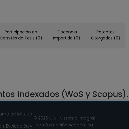
Participación en
Docencia
Patentes
Comités de Tesis (0)
Impartida (0)
Otorgadas (0)
ntos indexados (WoS y Scopus).
noma de México
© 2026 SIIA - Sistema Integral
de Información Académica
n, Evaluación y