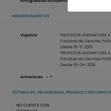
Antigüedad académica en la UNAM
23
NOMBRAMIENTOS
Vigente
PROFESOR ASIGNATURA A N
Facultad de Ciencias Polít
Desde 16-11-2015
PROFESOR ASIGNATURA A N
Facultad de Ciencias Polít
Desde 16-04-2018
Anteriores
PROFESOR ASIGNATURA A T
Facultad de Ciencias Polít
Desde 16-03-2017 hasta 1
ESTIMULOS, PROGRAMAS, PREMIOS Y RECONOC
PROFESOR ASIGNATURA A T
Facultad de Ciencias Polít
NO CUENTA CON
Desde 16-04-2016 hasta 1