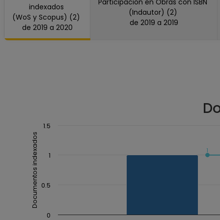
Participación en Obras con ISBN
indexados
(Indautor) (2)
(WoS y Scopus) (2)
de 2019 a 2019
de 2019 a 2020
Do
Chart
1.5
Documentos indexados
Combination chart with 3 data series.
1
The chart has 1 X axis displaying Año.
1
The chart has 1 Y axis displaying Documentos index
0.5
0