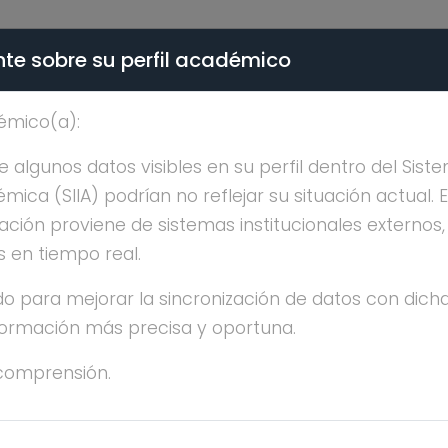
te sobre su perfil académico
ÉMICA - PÚBLICO
émico(a):
ACIELA MARTINEZ MAT
algunos datos visibles en su perfil dentro del Siste
ica (SIIA) podrían no reflejar su situación actual. 
ación proviene de sistemas institucionales externos
s en tiempo real.
o para mejorar la sincronización de datos con dicha
nformación más precisa y oportuna.
ACIELA MARTINEZ MATIAS
comprensión.
OCTORADO