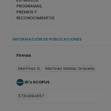
ESTIMULOS,
PROFESOR ASIGNATURA A T
PROGRAMAS,
Facultad de Ciencias Polít
PREMIOS Y
Desde 16-03-2013 hasta 15
RECONOCIMIENTOS
PROFESOR ASIGNATURA A T
Facultad de Ciencias Polít
Desde 16-05-2011 hasta 1
PROFESOR ASIGNATURA A T
INFORMACIÓN DE PUBLICACIONES
Facultad de Ciencias Polít
Desde 16-09-2009 hasta 
PROFESOR ASIGNATURA A T
Firmas
Facultad de Ciencias Polít
Desde 16-05-2009 hasta 
Martínez G.
Martinez Matias, Graciela
PROFESOR ASIGNATURA A T
Facultad de Ciencias Polít
ID's SCOPUS
Desde 01-01-2008 (fecha in
57214894857