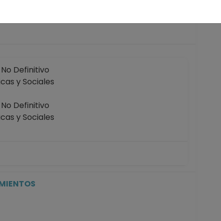
 años
o Definitivo
icas y Sociales
o Definitivo
icas y Sociales
P No Definitivo
icas y Sociales
5-04-2018
IMIENTOS
P No Definitivo
icas y Sociales
5-03-2017