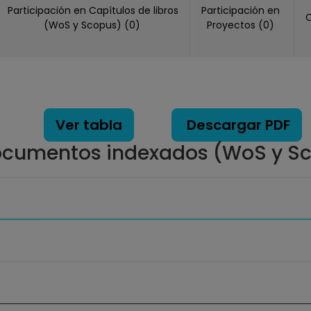
Participación en Capítulos de libros
Participación en
C
(WoS y Scopus) (0)
Proyectos (0)
Ver tabla
Descargar PDF
cumentos indexados (WoS y S
ados. Data ranges from 0 to 1.