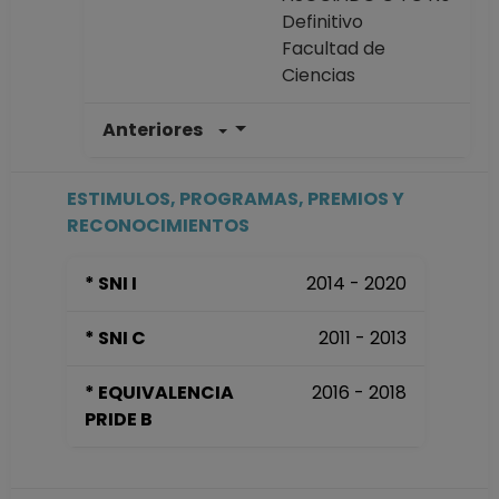
Definitivo
Facultad de
Ciencias
Anteriores
PROFESOR DE
CARRERA
ASOCIADO C TC No
ESTIMULOS, PROGRAMAS, PREMIOS Y
Definitivo
RECONOCIMIENTOS
Facultad de
Ciencias
* SNI I
2014 - 2020
Desde 16-09-2016
hasta 30-11-2018
* SNI C
2011 - 2013
AYUDANTE
PROFESOR B TP No
* EQUIVALENCIA
2016 - 2018
Definitivo
PRIDE B
Facultad de
Ciencias
Desde 01-01-2009