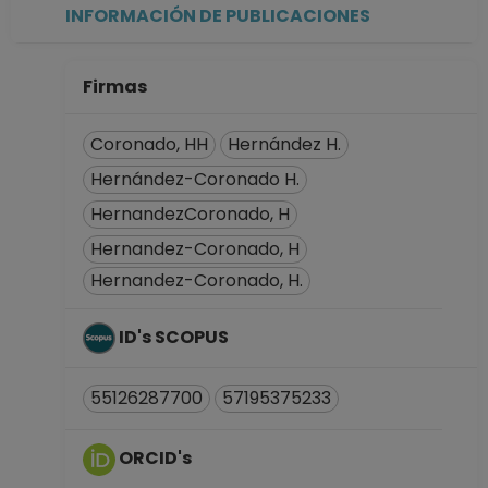
hasta 15-08-2009
INFORMACIÓN DE PUBLICACIONES
AYUDANTE
PROFESOR B TP No
Definitivo
Firmas
Coordinación de
Estudios de
Coronado, HH
Hernández H.
Posgrado
Hernández-Coronado H.
Desde 01-10-2008
HernandezCoronado, H
hasta 15-03-2009
AYUDANTE
Hernandez-Coronado, H
PROFESOR B TP No
Hernandez-Coronado, H.
Definitivo
Facultad de
ID's SCOPUS
Ciencias
Desde 16-07-2008
hasta 31-12-2008
55126287700
57195375233
AYUDANTE
PROFESOR B TP No
ORCID's
Definitivo