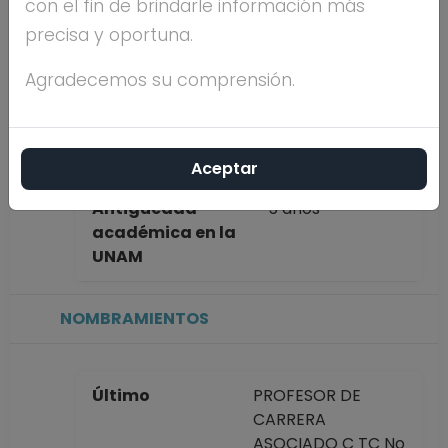
con el fin de brindarle información más
completo
HERNANDEZ
precisa y oportuna.
CORONADO
Agradecemos su comprensión.
Máximo nivel de
POSDOCTORADO
estudios
Aceptar
Antigüedad
5 años
académica en la
UNAM
NOMBRAMIENTOS
Último
PROFESOR DE
CARRERA
ASOCIADO C TC No