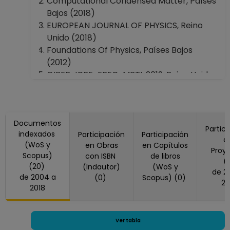
Computational Condensed Matter, Países
Bajos (2018)
EUROPEAN JOURNAL OF PHYSICS, Reino
Unido (2018)
Foundations Of Physics, Países Bajos
(2012)
GIREP-ICPE-EPEC-MPTL 2019, Reino Unido
(2007, 2011)
International Journal Of Modern Physics
A, Singapur (2013)
Documentos
INTERNATIONAL JOURNAL OF
Partic
indexados
Participación
Participación
THEORETICAL PHYSICS, Estados Unidos
e
(WoS y
en Obras
en Capítulos
America (2004)
Proy
Scopus)
con ISBN
de libros
JOURNAL OF PHYSICS A-MATHEMATICAL
(
(20)
(Indautor)
(WoS y
de 2017 a
AND THEORETICAL, Reino Unido (2013,
de 2004 a
(0)
Scopus) (0)
20
2015)
2018
PHYSICAL REVIEW A, Estados Unidos
America (2017)
PHYSICAL REVIEW D, Estados Unidos
Ver tabla