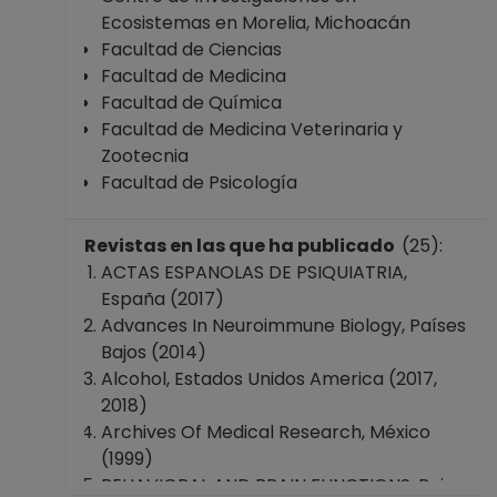
No Definitivo
Ecosistemas en Morelia, Michoacán
Facultad de
Facultad de Ciencias
Ciencias
Facultad de Medicina
Desde 16-04-2015
Facultad de Química
hasta 15-12-2015
Facultad de Medicina Veterinaria y
PROFESOR
Zootecnia
ASIGNATURA A TP
Facultad de Psicología
No Definitivo
Facultad de
Revistas en las que ha publicado
(25):
Ciencias
ACTAS ESPANOLAS DE PSIQUIATRIA,
Desde 16-10-2014
España (2017)
hasta 15-04-2015
Advances In Neuroimmune Biology, Países
PROFESOR
Bajos (2014)
ASIGNATURA A TP
Alcohol, Estados Unidos America (2017,
No Definitivo
2018)
Facultad de
Archives Of Medical Research, México
Ciencias
(1999)
Desde 01-06-2013
BEHAVIORAL AND BRAIN FUNCTIONS, Reino