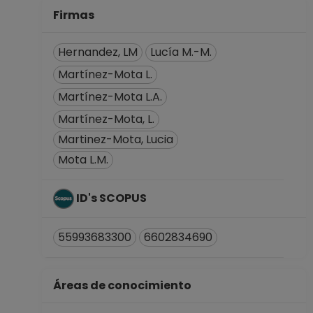
No Definitivo
Firmas
Facultad de
Ciencias
Hernandez, LM
Lucía M.-M.
Desde 01-12-2021
Martínez-Mota L.
hasta 15-04-2022
Martínez-Mota L.A.
PROFESOR
ASIGNATURA A TP
Martínez-Mota, L.
No Definitivo
Martinez-Mota, Lucia
Facultad de
Mota L.M.
Ciencias
Desde 16-04-2021
hasta 30-11-2021
ID's SCOPUS
PROFESOR
ASIGNATURA A TP
55993683300
6602834690
No Definitivo
Facultad de
Ciencias
Áreas de conocimiento
Desde 16-03-2019