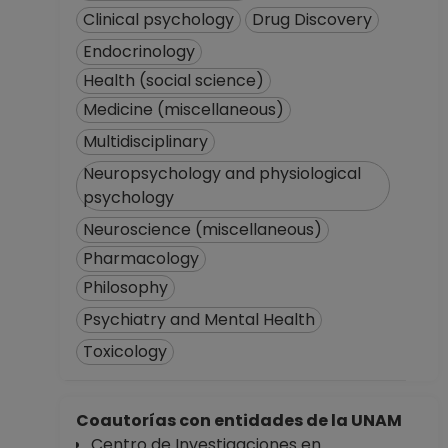
Ciencias
Clinical psychology
Drug Discovery
Desde 01-10-2016
Endocrinology
hasta 28-02-2017
Health (social science)
PROFESOR
ASIGNATURA A TP
Medicine (miscellaneous)
No Definitivo
Multidisciplinary
Facultad de
Neuropsychology and physiological
Ciencias
psychology
Desde 16-05-2016
hasta 30-09-2016
Neuroscience (miscellaneous)
PROFESOR
Pharmacology
ASIGNATURA A TP
Philosophy
No Definitivo
Psychiatry and Mental Health
Facultad de
Ciencias
Toxicology
Desde 16-12-2015
hasta 15-05-2016
PROFESOR
Coautorías con entidades de la UNAM
ASIGNATURA A TP
Centro de Investigaciones en