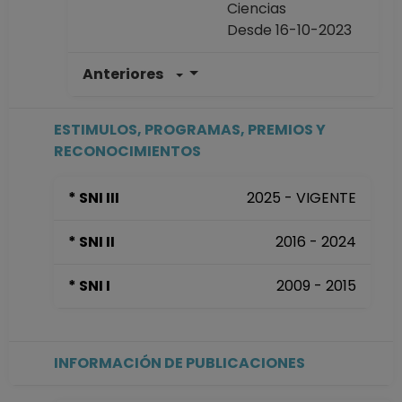
Ciencias
Desde 16-10-2023
Anteriores
PROFESOR
ASIGNATURA A TP
No Definitivo
ESTIMULOS, PROGRAMAS, PREMIOS Y
Facultad de
RECONOCIMIENTOS
Ciencias
Desde 16-11-2022
* SNI III
2025 - VIGENTE
hasta 15-10-2023
PROFESOR
* SNI II
2016 - 2024
ASIGNATURA A TP
No Definitivo
* SNI I
2009 - 2015
Facultad de
Ciencias
Desde 16-04-2022
hasta 15-11-2022
INFORMACIÓN DE PUBLICACIONES
PROFESOR
ASIGNATURA A TP