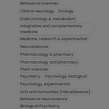
hasta 15-04-2021
Behavioral sciences
PROFESOR
Clinical neurology
Ecology
ASIGNATURA A TP
No Definitivo
Endocrinology & metabolism
Facultad de
Integrative and complementary
Ciencias
medicine
Desde 16-12-2017
Medicine, research & experimental
hasta 15-03-2019
Neurosciences
PROFESOR
ASIGNATURA A TP
Pharmacology & pharmacy
No Definitivo
Pharmacology and pharmacy
Facultad de
Plant sciences
Ciencias
Psychiatry
Psychology, biological
Desde 01-03-2017
hasta 15-12-2017
Psychology, experimental
PROFESOR
Arts and humanities (miscellaneous)
ASIGNATURA A TP
Behavioral neuroscience
No Definitivo
Facultad de
Biological Psychiatry