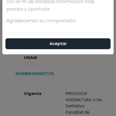
con el fin de brindarle información más
MOTA
precisa y oportuna.
Máximo nivel de
DOCTORADO
Agradecemos su comprensión.
estudios
Aceptar
Antigüedad
18 años
académica en la
UNAM
NOMBRAMIENTOS
Vigente
PROFESOR
ASIGNATURA A No
Definitivo
Facultad de