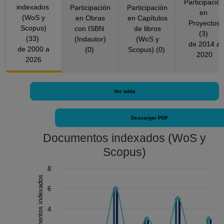
Participació
indexados
Participación
Participación
PHYSICAL GEOGRAPHY, Estados Unidos
en
(WoS y
en Obras
en Capítulos
America (2023)
Proyectos
Scopus)
con ISBN
de libros
Geological Society of America Special Papers,
(3)
(33)
(Indautor)
(WoS y
de 2014 a
Estados Unidos America (2000)
de 2000 a
(0)
Scopus) (0)
2020
GEOMORPHOLOGY, Países Bajos (2022,
2026
2026)
Journal Of Geophysical Research-Earth
Ver tabla
Surface, Estados Unidos America (2023,
2024)
JOURNAL OF SOUTH AMERICAN EARTH
Descargar PDF
SCIENCES, Reino Unido (2017, 2018, 2020,
Documentos indexados (WoS y
2021, 2023)
Scopus)
JOURNAL OF VOLCANOLOGY AND
GEOTHERMAL RESEARCH, Países Bajos
Chart
8
(2018)
Documentos indexados
Combination chart with 3 data series.
PROGRESS IN PHYSICAL GEOGRAPHY-
6
The chart has 1 X axis displaying Año.
EARTH AND ENVIRONMENT, Reino Unido
The chart has 1 Y axis displaying Documentos indexado
4
(2023)