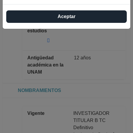
completo
CASTILLO
RODRIGUEZ
Aceptar
Máximo nivel de
DOCTORADO
estudios
Antigüedad
12 años
académica en la
UNAM
NOMBRAMIENTOS
Vigente
INVESTIGADOR
TITULAR B TC
Definitivo