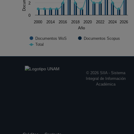
REVISTA MEXICANA DE CIENCIAS
2
GEOLOGICAS, México (2013, 2022, 2026)
0
2000
2014
2016
2018
2020
2022
2024
2026
Año
Documentos WoS
Documentos Scopus
Total
End of interactive chart.
© 2026 SIIA - Sistema
Integral de Información
Académica