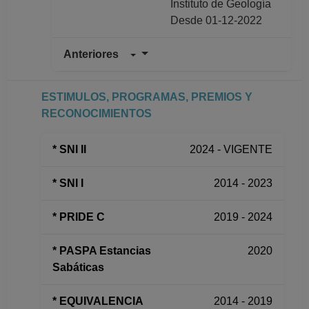
Instituto de Geología
Desde 01-12-2022
Anteriores
INVESTIGADOR
TITULAR A TC
Definitivo
ESTIMULOS, PROGRAMAS, PREMIOS Y
Instituto de Geología
RECONOCIMIENTOS
Desde 01-12-2018
hasta 30-11-2022
* SNI II
2024 - VIGENTE
INVESTIGADOR
TITULAR A TC
* SNI I
2014 - 2023
Definitivo
Instituto de Geología
* PRIDE C
2019 - 2024
Desde 01-07-2018
hasta 30-11-2018
* PASPA Estancias
2020
INVESTIGADOR
Sabáticas
TITULAR A TC No
Definitivo
* EQUIVALENCIA
2014 - 2019
Instituto de Geología