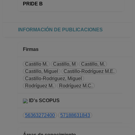
PRIDE B
Desde 16-10-2017
hasta 30-06-2018
INVESTIGADOR
ASOCIADO C TC No
INFORMACIÓN DE PUBLICACIONES
Definitivo
Instituto de Geología
Desde 16-01-2016
Firmas
hasta 15-10-2017
INVESTIGADOR
Castillo M.
Castillo, M
Castillo, M.
ASOCIADO C TC No
Castillo, Miguel
Castillo-Rodríguez M.E.
Definitivo
Castillo-Rodriguez, Miguel
Instituto de Geología
Rodríguez M.
Rodríguez M.C.
Desde 16-07-2015
hasta 31-12-2015
ID's SCOPUS
INVESTIGADOR
ASOCIADO C TC No
56363272400
57188631843
Definitivo
Dirección General de
Asuntos del Personal
Áreas de conocimiento