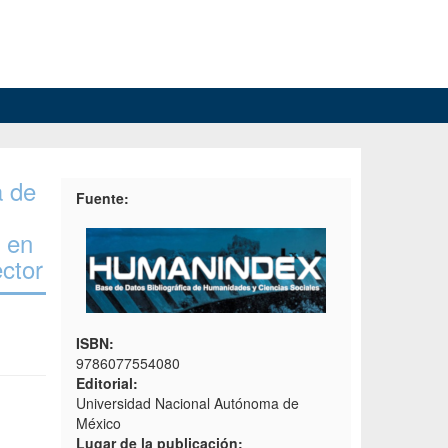
a de
Fuente:
a en
ctor
ISBN:
9786077554080
Editorial:
Universidad Nacional Autónoma de
México
Lugar de la publicación: