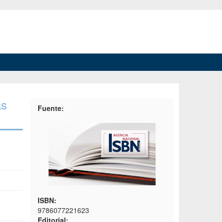
as
Fuente:
ISBN:
9786077221623
Editorial: