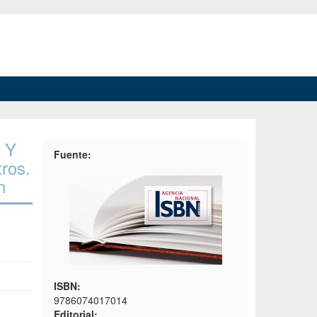
s Y
Fuente:
ros.
n
ISBN:
9786074017014
Editorial: