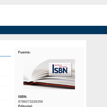
Fuente:
ISBN:
9786073226356
Editorial: