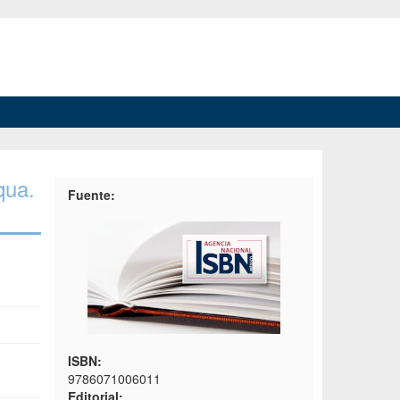
qua.
Fuente:
ISBN:
9786071006011
Editorial: