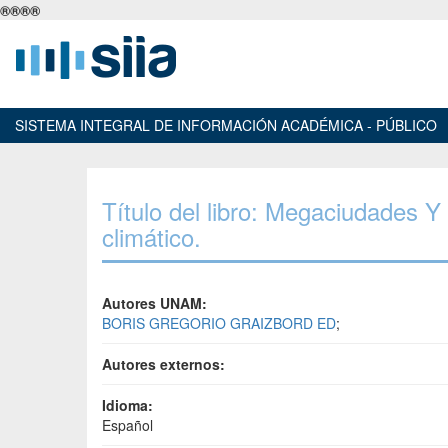
®
®
®
®
SISTEMA INTEGRAL DE INFORMACIÓN ACADÉMICA - PÚBLICO
Título del libro: Megaciudades 
climático.
Autores UNAM:
BORIS GREGORIO GRAIZBORD ED
;
Autores externos:
Idioma:
Español