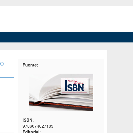
io
Fuente:
ISBN:
9786074627183
Editorial: