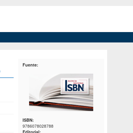
Fuente:
o
ISBN:
9786078028788
Editorial: