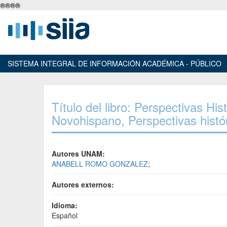
®
®
®
®
SISTEMA INTEGRAL DE INFORMACIÓN ACADÉMICA - PÚBLICO
Título del libro: Perspectivas His
Novohispano, Perspectivas histór
Autores UNAM:
ANABELL ROMO GONZALEZ
;
Autores externos:
Idioma:
Español