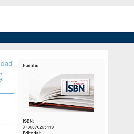
idad
Fuente:
,
e
ISBN:
9786070265419
Editorial: