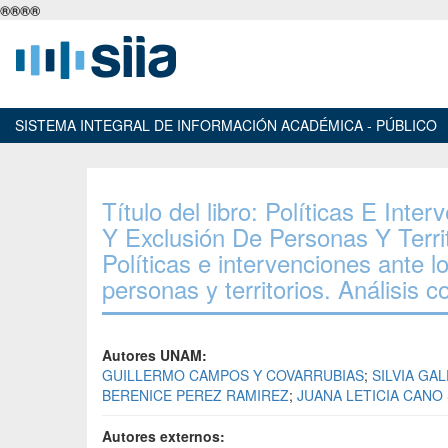
®
®
®
®
SISTEMA INTEGRAL DE INFORMACIÓN ACADÉMICA - PÚBLICO
Título del libro: Políticas E Int
Y Exclusión De Personas Y Terri
Políticas e intervenciones ante l
personas y territorios. Análisi
Autores UNAM:
GUILLERMO CAMPOS Y COVARRUBIAS
;
SILVIA GA
BERENICE PEREZ RAMIREZ
;
JUANA LETICIA CANO
Autores externos: