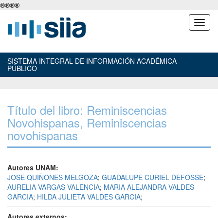
®
®
®
®
SISTEMA INTEGRAL DE INFORMACIÓN ACADÉMICA -
PÚBLICO
Título del libro: Reminiscencias
Novohispanas, Reminiscencias
novohispanas
Autores UNAM:
JOSE QUIÑONES MELGOZA
;
GUADALUPE CURIEL DEFOSSE
;
AURELIA VARGAS VALENCIA
;
MARIA ALEJANDRA VALDES
GARCIA
;
HILDA JULIETA VALDES GARCIA
;
Autores externos: