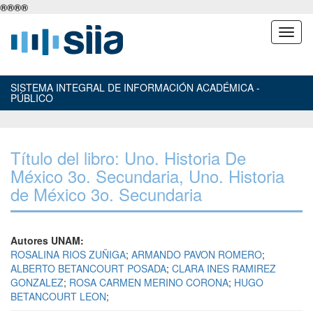
®
®
®
®
SISTEMA INTEGRAL DE INFORMACIÓN ACADÉMICA -
PÚBLICO
Título del libro: Uno. Historia De
México 3o. Secundaria, Uno. Historia
de México 3o. Secundaria
Autores UNAM:
ROSALINA RIOS ZUÑIGA
;
ARMANDO PAVON ROMERO
;
ALBERTO BETANCOURT POSADA
;
CLARA INES RAMIREZ
GONZALEZ
;
ROSA CARMEN MERINO CORONA
;
HUGO
BETANCOURT LEON
;