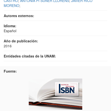
CASTRO
;
ANTONIA PI SUÑER LLORENS
;
JAVIER RICO
MORENO
;
Autores externos:
Idioma:
Español
Año de publicación:
2016
Entidades citadas de la UNAM:
Fuente: