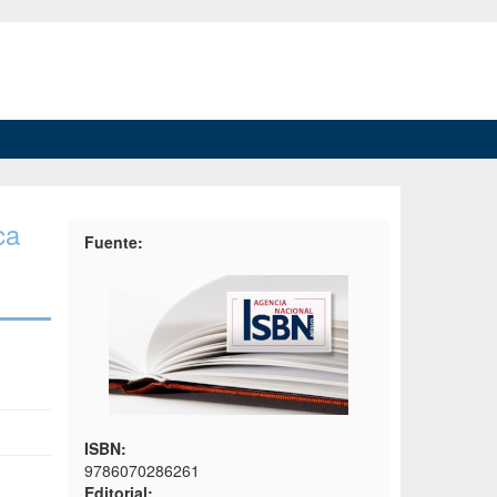
ca
Fuente:
ISBN:
9786070286261
Editorial: