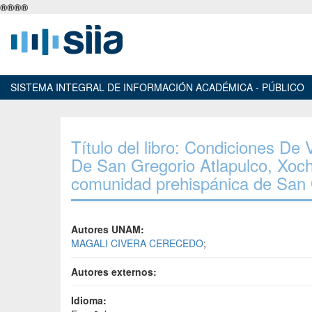
®
®
®
®
SISTEMA INTEGRAL DE INFORMACIÓN ACADÉMICA - PÚBLICO
Título del libro: Condiciones D
De San Gregorio Atlapulco, Xochi
comunidad prehispánica de San G
Autores UNAM:
MAGALI CIVERA CERECEDO
;
Autores externos:
Idioma: