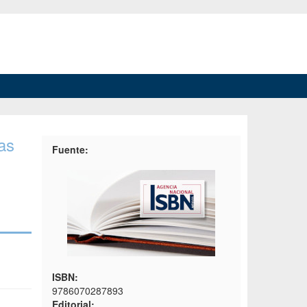
ias
Fuente:
ISBN:
9786070287893
Editorial: