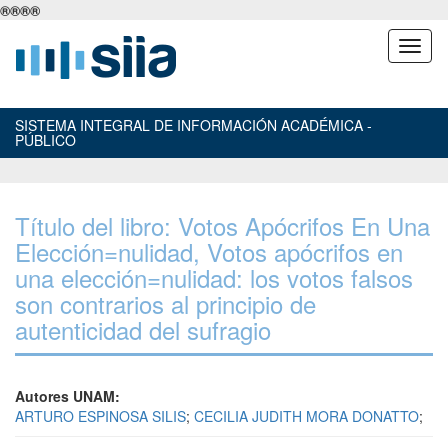
®
®
®
®
SISTEMA INTEGRAL DE INFORMACIÓN ACADÉMICA -
PÚBLICO
Título del libro: Votos Apócrifos En Una
Elección=nulidad, Votos apócrifos en
una elección=nulidad: los votos falsos
son contrarios al principio de
autenticidad del sufragio
Autores UNAM:
ARTURO ESPINOSA SILIS
;
CECILIA JUDITH MORA DONATTO
;