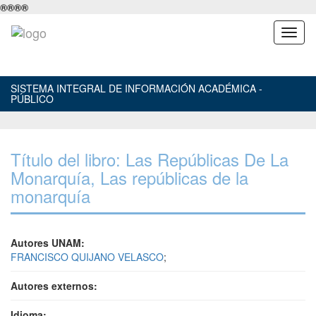
®
®
®
®
SISTEMA INTEGRAL DE INFORMACIÓN ACADÉMICA -
PÚBLICO
Título del libro: Las Repúblicas De La
Monarquía, Las repúblicas de la
monarquía
Autores UNAM:
FRANCISCO QUIJANO VELASCO
;
Autores externos:
Idioma: