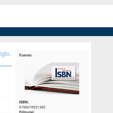
iglo,
Fuente:
ISBN:
9786078551385
Editorial: