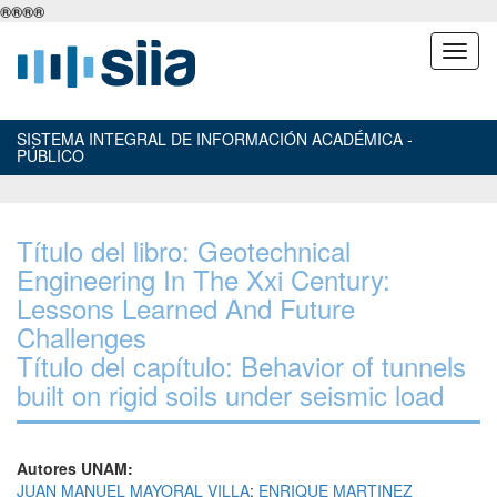
®
®
®
®
SISTEMA INTEGRAL DE INFORMACIÓN ACADÉMICA -
PÚBLICO
Título del libro: Geotechnical
Engineering In The Xxi Century:
Lessons Learned And Future
Challenges
Título del capítulo: Behavior of tunnels
built on rigid soils under seismic load
Autores UNAM:
JUAN MANUEL MAYORAL VILLA
;
ENRIQUE MARTINEZ