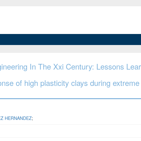
ngineering In The Xxi Century: Lessons Lea
onse of high plasticity clays during extreme
EZ HERNANDEZ
;