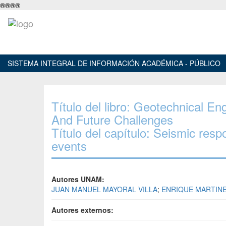
®
®
®
®
SISTEMA INTEGRAL DE INFORMACIÓN ACADÉMICA - PÚBLICO
Título del libro: Geotechnical E
And Future Challenges
Título del capítulo: Seismic resp
events
Autores UNAM:
JUAN MANUEL MAYORAL VILLA
;
ENRIQUE MARTIN
Autores externos: