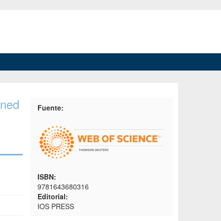
rned
Fuente:
ISBN:
9781643680316
Editorial:
IOS PRESS